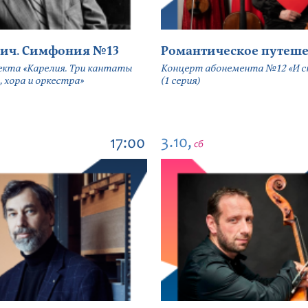
ич. Симфония №13
Романтическое путеше
екта «Карелия. Три кантаты
Концерт абонемента №12 «И сн
, хора и оркестра»
(1 серия)
3.10,
17:00
сб