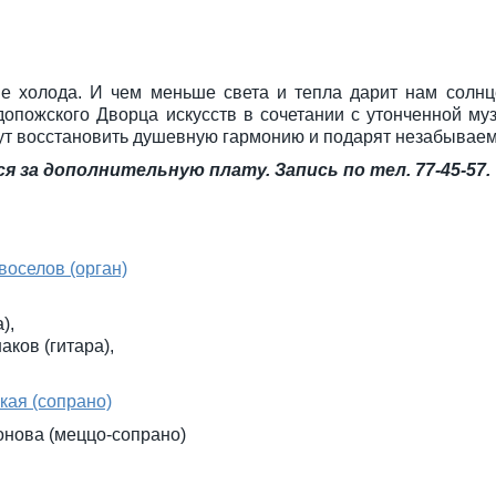
ие холода. И чем меньше света и тепла дарит нам солн
опожского Дворца искусств в сочетании с утонченной муз
гут восстановить душевную гармонию и подарят незабывае
 за дополнительную плату. Запись по тел. 77-45-57.
оселов (орган)
),
ков (гитара),
кая (сопрано)
онова (меццо-сопрано)