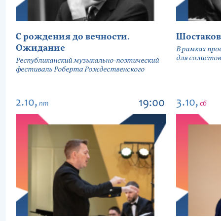
С рождения до вечности.
Шостаков
Ожидание
В рамках про
для солистов
Республиканский музыкально-поэтический
фестиваль Роберта Рождественского
2.10,
3.10,
19:00
пт
сб