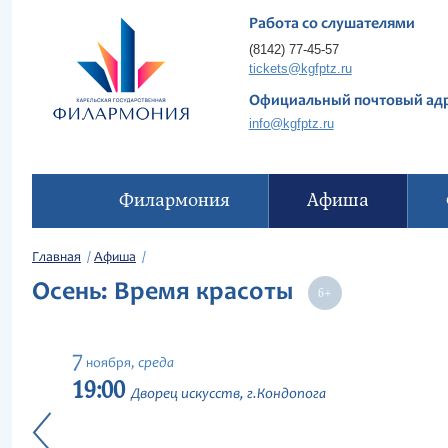
Работа со слушателями
(8142) 77-45-57
tickets@kgfptz.ru
Официальный почтовый ад
info@kgfptz.ru
Филармония
Афиша
Главная
Афиша
Осень: Время красоты
7
среда
ноября,
19:00
Дворец искусств, г.Кондопога