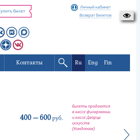
Личный кабинет
упить билет
Возврат билетов
Контакты
Ru
Eng
Fin
Билеты продаются
в кассе филармонии
400 — 600
руб.
и кассе Дворца
искусств
(Кондопога)