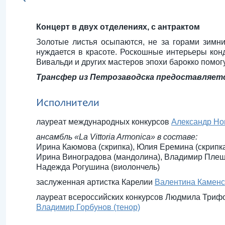
Концерт в двух отделениях, с антрактом
Золотые листья осыпаются, не за горами зимн
нуждается в красоте. Роскошные интерьеры конд
Вивальди и других мастеров эпохи барокко помо
Трансфер из Петрозаводска предоставляется
Исполнители
лауреат международных конкурсов
Александр Нов
ансамбль «La Vittoria Armonica» в составе:
Ирина Каюмова (скрипка), Юлия Еремина (скрипка
Ирина Виноградова (мандолина), Владимир Плеша
Надежда Рогушина (виолончель)
заслуженная артистка Карелии
Валентина Каменс
лауреат всероссийских конкурсов Людмила Триф
Владимир Горбунов (тенор)