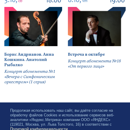
3.10,
8.10,
18:00
19:00
сб
чт
Борис Андрианов. Анна
Встреча в октябре
Кошкина. Анатолий
Концерт абонемента №18
Рыбалко
«От первого лица»
Концерт абонемента №1
«Вечера с Симфоническим
оркестром» (1 серия)
Продолжая использовать наш сайт, вы даёте согласие на
обработку файлов Cookies и использование сервисов веб-
аналитики «Яндекс.Метрика» компании ООО «ЯНДЕКС»
(119021, Москва, ул. Льва Толстого, 16) в соответствии с
Политикой конфиденциальности
.