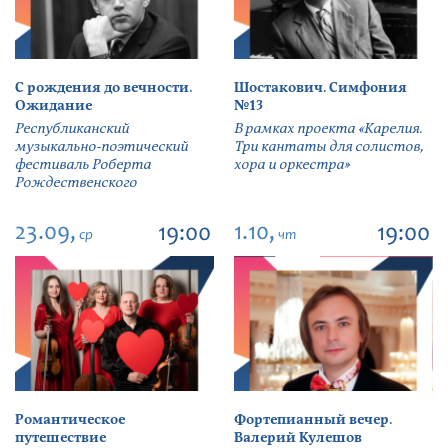
С рождения до вечности.
Шостакович. Симфония
Ожидание
№13
Республиканский
В рамках проекта «Карелия.
музыкально-поэтический
Три кантаты для солистов,
фестиваль Роберта
хора и оркестра»
Рождественского
23.09,
1.10,
19:00
19:00
ср
чт
Романтическое
Фортепианный вечер.
путешествие
Валерий Кулешов