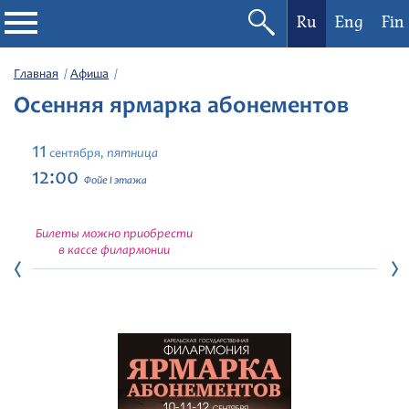
Ru
Eng
Fin
Филармония
Главная
Афиша
Осенняя ярмарка абонементов
Афиша
11
пятница
сентября,
Фестивали
12:00
Фойе I этажа
Абонементы
Билеты можно приобрести
в кассе филармонии
Новости
Контакты