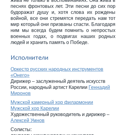
жива не только в воспоминаниях. Она жива в
песнях фронтовых лет. Эти песни до сих пор
будоражат душу и, хотя слова их рождены
войной, все они стремятся передать нам тот
мир который они призваны спасти. Благодаря
ним мы всегда будем помнить о непростых
военных годах, о подвигах наших родных
людей и хранить память о Победе.
Исполнители
Оркестр русских народных инструментов
«Онего»
Дирижер – заслуженный деятель искусств
России, народный артист Карелии
Геннадий
Миронов
Мужской камерный хор филармонии
Мужской хор Карелии
Художественный руководитель и дирижер –
Алексей Умнов
Солисты: