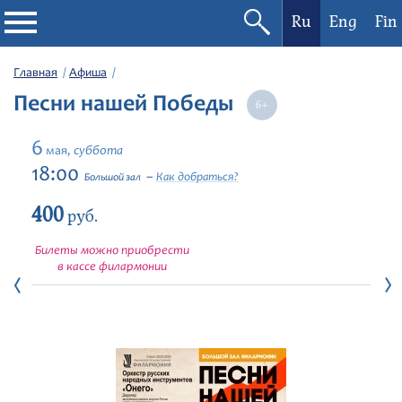
Ru
Eng
Fin
Филармония
Главная
Афиша
Песни нашей Победы
Афиша
6
суббота
мая,
Фестивали
18:00
Как добраться?
Большой зал
400
Абонементы
руб.
Билеты можно приобрести
Новости
в кассе филармонии
Контакты