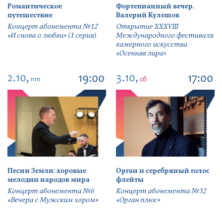
Романтическое
Фортепианный вечер.
путешествие
Валерий Кулешов
Концерт абонемента №12
Открытие ХХХVIII
«И снова о любви» (1 серия)
Международного фестиваля
камерного искусства
«Осенняя лира»
2.10,
3.10,
19:00
17:00
пт
сб
Песни Земли: хоровые
Орган и серебряный голос
мелодии народов мира
флейты
Концерт абонемента №6
Концерт абонемента №32
«Вечера с Мужским хором»
«Орган плюс»