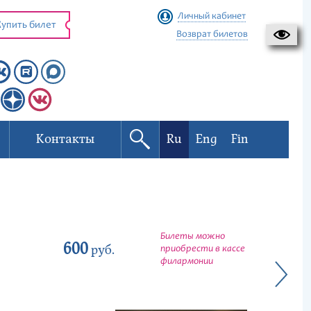
Личный кабинет
упить билет
Возврат билетов
Контакты
Ru
Eng
Fin
Билеты можно
600
руб.
приобрести в кассе
филармонии