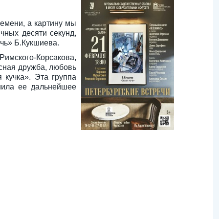
емени, а картину мы
чных десяти секунд,
чь» Б.Кукшиева.
Римского-Корсакова,
есная дружба, любовь
 кучка». Эта группа
енила ее дальнейшее