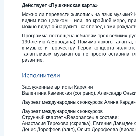
Действует «Пушкинская карта»
Можно ли перевести живопись на язык музыки? К
видим всю целиком – или, по крайней мере, при
можно вдруг обнаружить, как перед нами рождает
Программа посвящена юбилеям трех великих русс
190-летию А.Бородина). Помимо яркого таланта, 
к музыке и творчеству. Герои концерта являютс
талантливых музыкантов не просто оставила г
развитие.
Исполнители
Заслуженные артисты Карелии
Валентина Каменская (сопрано), Александр Оньк
Лауреат международных конкурсов Алина Кардак
Лауреат международных конкурсов
Струнный квартет «Resonance» в составе:
Анастасия Терехова (скрипка), Евгения Давыденко
Денис Дорофеев (альт), Ольга Дорофеева (виоло