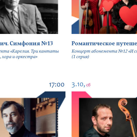
ич. Симфония №13
Романтическое путеше
екта «Карелия. Три кантаты
Концерт абонемента №12 «И сн
, хора и оркестра»
(1 серия)
3.10,
17:00
сб