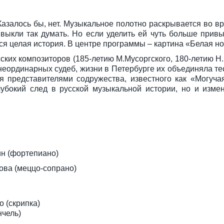
азалось бы, нет. Музыкальное полотно раскрывается во вр
выкли так думать. Но если уделить ей чуть больше привы
ся целая история. В центре программы – картина «Белая но
ких композиторов (185-летию М.Мусоргского, 180-летию Н.
неординарных судеб, жизни в Петербурге их объединяла т
я представителями содружества, известного как «Могучая
лубокий след в русской музыкальной истории, но и изм
ин (фортепиано)
ова (меццо-сопрано)
 (скрипка)
нчель)