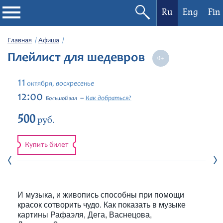
Ru
Eng
Fin
Филармония
Главная
Афиша
Плейлист для шедевров
Афиша
11
воскресенье
октября,
Фестивали
12:00
Как добраться?
Большой зал
500
Абонементы
руб.
Новости
Купить билет
Контакты
И музыка, и живопись способны при помощи
красок сотворить чудо. Как показать в музыке
картины Рафаэля, Дега, Васнецова,