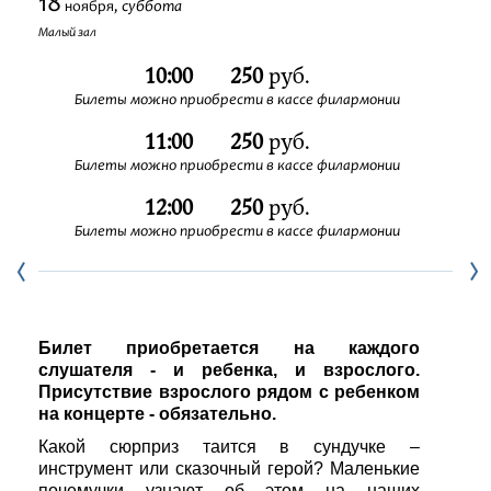
18
суббота
ноября,
Фестивали
Малый зал
10:00
250
руб.
Абонементы
Билеты можно приобрести в кассе филармонии
11:00
250
руб.
Новости
Билеты можно приобрести в кассе филармонии
Контакты
12:00
250
руб.
Билеты можно приобрести в кассе филармонии
Билет приобретается на каждого
слушателя - и ребенка, и взрослого.
Присутствие взрослого рядом с ребенком
на концерте - обязательно.
Какой сюрприз таится в сундучке –
инструмент или сказочный герой? Маленькие
почемучки узнают об этом на наших