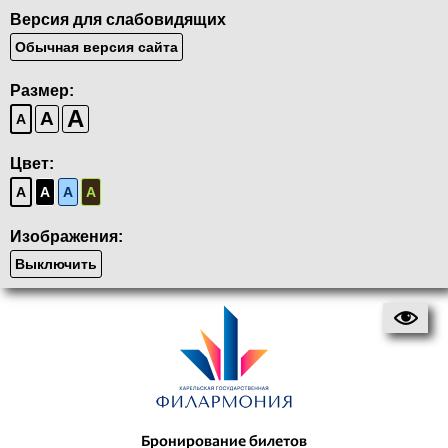
Версия для слабовидящих
Обычная версия сайта
Размер:
A
A
A
Цвет:
A
A
A
A
Изображения:
Выключить
Бронирование билетов