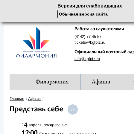
Версия для слабовидящих
Обычная версия сайта
Работа со слушателями
(8142) 77-45-57
tickets@kgfptz.ru
Официальный почтовый ад
info@kgfptz.ru
Филармония
Афиша
Главная
Афиша
Представь себе
14
воскресенье
апреля,
12:00