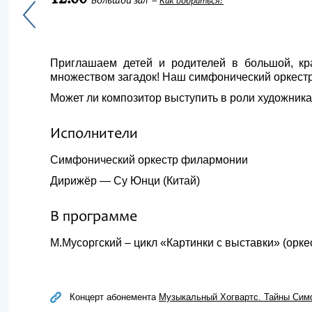
Большой зал
Как добраться?
Приглашаем детей и родителей в большой, кр
множеством загадок! Наш симфонический оркестр 
Может ли композитор выступить в роли художника
Исполнители
Симфонический оркестр филармонии
Дирижёр — Су Юнци (Китай)
В программе
М.Мусоргский – цикл «Картинки с выставки» (орке
Концерт абонемента
Музыкальный Хогвартс. Тайны Сим