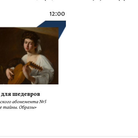
12:00
 для шедевров
ского абонемента №5
е тайны. Образы»
ботку файлов Cookies и использование сервисов веб-аналитики «Яндекс