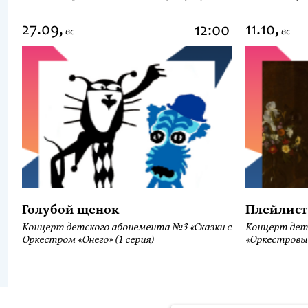
27.09,
11.10,
12:00
вс
вс
Голубой щенок
Плейлист
Концерт детского абонемента №3 «Сказки с
Концерт дет
Оркестром «Онего» (1 серия)
«Оркестровы
Продолжая использовать наш сайт, вы даёте согласие на обра