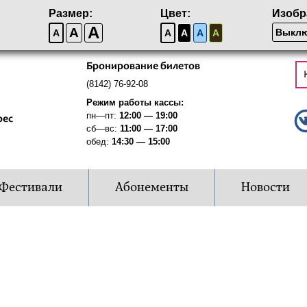
Размер:
Цвет:
Изобр
A
A
Выклю
A
A
A
A
A
Бронирование билетов
(8142) 76-92-08
Режим работы кассы:
пн—пт:
12:00 — 19:00
рес
сб—вс:
11:00 — 17:00
обед:
14:30 — 15:00
Фестивали
Абонементы
Новости