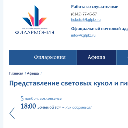
Работа со слушателями
(8142) 77-45-57
tickets@kgfptz.ru
Официальный почтовый ад
info@kgfptz.ru
Филармония
Афиша
Главная
Афиша
Представление световых кукол и г
5
воскресенье
ноября,
18:00
Большой зал
Как добраться?