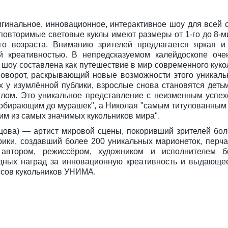
гинальное, инновационное, интерактивное шоу для всей с
повторимые световые куклы имеют размеры от 1-го до 8-м
го возраста. Вниманию зрителей предлагается яркая 
й креативностью. В непредсказуемом калейдоскопе оче
шоу составлена как путешествие в мир современного кукол
ворот, раскрывающий новые возможности этого уникальн
 у изумлённой публики, взрослые снова становятся детьм
алом. Это уникальное представление с неизменным успе
пробирающим до мурашек", а Николая "самым титулованным 
им из самых значимых кукольников мира".
ова) — артист мировой сцены, покоривший зрителей бол
ки, создавший более 200 уникальных марионеток, перча
 автором, режиссёром, художником и исполнителем 
ных наград за инновационную креативность и выдающее
ссов кукольников УНИМА.