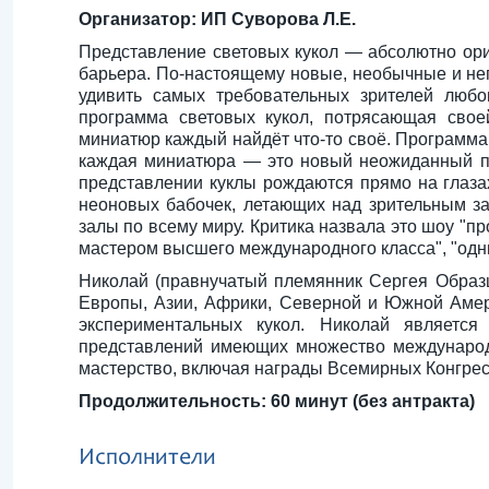
Организатор: ИП Суворова Л.Е.
Представление световых кукол — абсолютно ори
барьера. По-настоящему новые, необычные и не
удивить самых требовательных зрителей любо
программа световых кукол, потрясающая свое
миниатюр каждый найдёт что-то своё. Программа 
каждая миниатюра — это новый неожиданный по
представлении куклы рождаются прямо на глазах
неоновых бабочек, летающих над зрительным з
залы по всему миру. Критика назвала это шоу "
мастером высшего международного класса", "одн
Николай (правнучатый племянник Сергея Образц
Европы, Азии, Африки, Северной и Южной Амери
экспериментальных кукол. Николай является
представлений имеющих множество международ
мастерство, включая награды Всемирных Конгре
Продолжительность: 60 минут (без антракта)
Исполнители