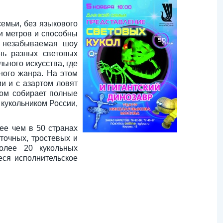
емьи, без языкового
и метров и способны
и незабываемая шоу
нь разных световых
ьного искусства, где
ого жанра. На этом
и и с азартом ловят
хом собирает полные
кукольником России,
ее чем в 50 странах
точных, тростевых и
более 20 кукольных
ся исполнительское