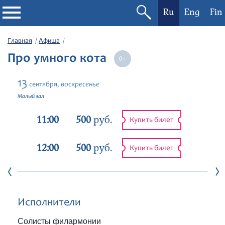
Ru
Eng
Fin
Филармония
Главная
Афиша
Про умного кота
Афиша
13
воскресенье
сентября,
Фестивали
Малый зал
11:00
500
руб.
Абонементы
Купить билет
12:00
500
руб.
Новости
Купить билет
Контакты
Исполнители
Солисты филармонии