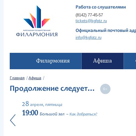
Работа со слушателями
(8142) 77-45-57
tickets@kgfptz.ru
Официальный почтовый ад
info@kgfptz.ru
Филармония
Афиша
Главная
Афиша
Продолжение следует…
28
пятница
апреля,
19:00
Большой зал
Как добраться?