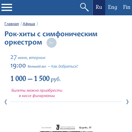
Ru
Eng
Fin
Филармония
Главная
Афиша
Рок-хиты с симфоническим
Афиша
оркестром
Фестивали
27
вторник
июня,
19:00
Как добраться?
Большой зал
Абонементы
1 000 — 1 500
руб.
Новости
Билеты можно приобрести
в кассе филармонии
Контакты