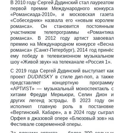
В 2010 году Сергей Дудинский стал лауреатом
первой премии Международного конкурса
«Романсиада-2010», и московская газета
«Собеседник» назвала его «новым королем
романса». Он становится постоянным
участником телепрограммы «Романтика
романса». В 2012 году артист завоевал
премию на Международном конкурсе «Весна
романса» (Санкт-Петербург), 2014 год принёс
ему победу в телевизионном музыкальном
шоу «Живой звук» на телеканале «Россия 1».
С 2019 года Сергей Дудинский выступает как
проект
DUDINSKY
в стиле дип-поп, а также
представляет концертную программу
«АРТИSТ» — музыкальный моноспектакль с
хитами Фредди Меркьюри, Селин Дион и
других легенд эстрады. В 2023 году он
исполнил главную роль в постановке
«Вертинский. Кабаре», а в 2024 году сыграл
Орфея в джазовой опере «Блюзовый зов» на
Фестивале современной оперы.