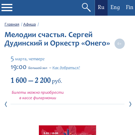
Ru
Eng
Fin
Филармония
Главная
Афиша
Мелодии счастья. Сергей
Афиша
Дудинский и Оркестр «Онего»
Фестивали
5
четверг
марта,
19:00
Как добраться?
Большой зал
Абонементы
1 600 — 2 200
руб.
Новости
Билеты можно приобрести
в кассе филармонии
Контакты