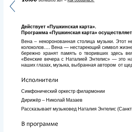
Большой зал
Как добраться?
Действует «Пушкинская карта».
Программа «Пушкинская карта» осуществляетс
Вена – некоронованная столица музыки. Этот 
колоколов…. Вена — нестареющий символ жизнер
бережно хранят память о творивших здесь вел
«Венские вечера с Наталией Энтелис» — это н
наших глазах, музыка, выбранная автором от щед
Исполнители
Симфонический оркестр филармонии
Дирижёр – Николай Мазаев
Рассказывает музыковед Наталия Энтелис (Санкт
В программе