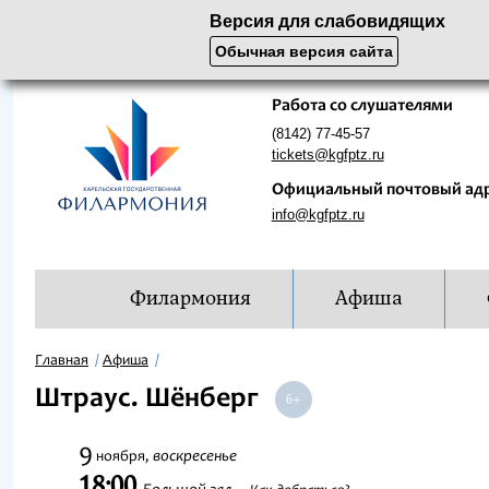
Версия для слабовидящих
Обычная версия сайта
Работа со слушателями
(8142) 77-45-57
tickets@kgfptz.ru
Официальный почтовый ад
info@kgfptz.ru
Филармония
Афиша
Главная
Афиша
Штраус. Шёнберг
9
воскресенье
ноября,
18:00