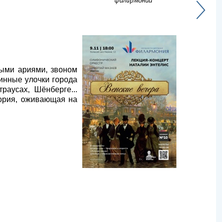
филармонии
ными ариями, звоном
инные улочки города
аусах, Шёнберге...
тория, оживающая на