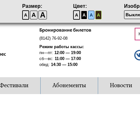
Размер:
Цвет:
Изобр
A
A
Выклю
A
A
A
A
A
Бронирование билетов
(8142) 76-92-08
Режим работы кассы:
пн—пт:
12:00 — 19:00
рес
сб—вс:
11:00 — 17:00
обед:
14:30 — 15:00
Фестивали
Абонементы
Новости