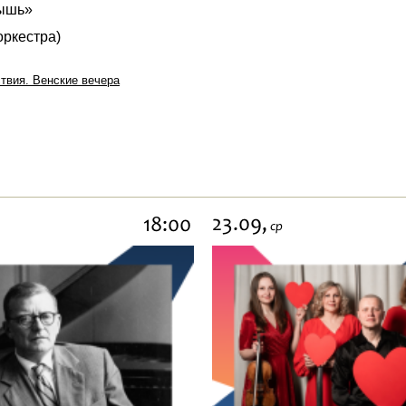
мышь»
оркестра)
твия. Венские вечера
23.09,
18:00
ср