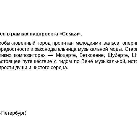
я в рамках нацпроекта «Семья».
необыкновенный город пропитан мелодиями вальса, опер
адостности и законодательница музыкальной моды. Стар
иких композиторах — Моцарте, Бетховене, Шуберте, Штр
астоящее путешествие с гидом по Вене музыкальной, ис
рости души и чистого сердца.
-Петербург)