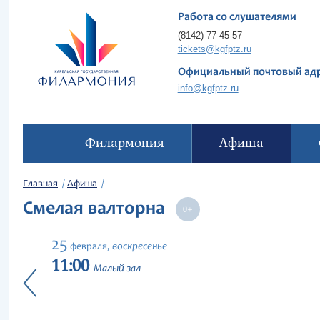
Работа со слушателями
(8142) 77-45-57
tickets@kgfptz.ru
Официальный почтовый ад
info@kgfptz.ru
Филармония
Афиша
Главная
Афиша
Смелая валторна
25
воскресенье
февраля,
11:00
Малый зал