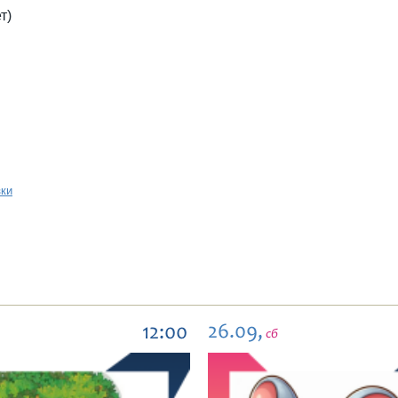
т)
зки
26.09,
12:00
сб