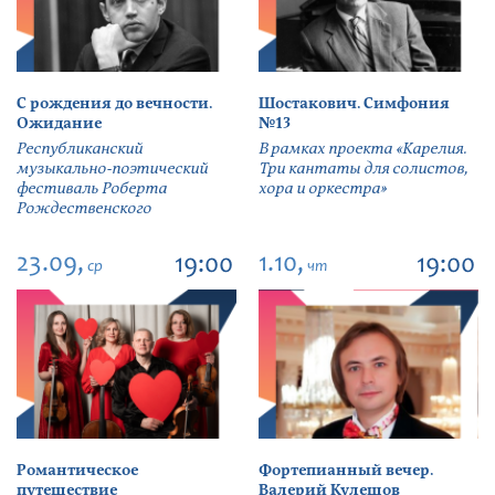
С рождения до вечности.
Шостакович. Симфония
Ожидание
№13
Республиканский
В рамках проекта «Карелия.
музыкально-поэтический
Три кантаты для солистов,
фестиваль Роберта
хора и оркестра»
Рождественского
23.09,
1.10,
19:00
19:00
ср
чт
Романтическое
Фортепианный вечер.
путешествие
Валерий Кулешов