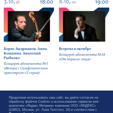
3.10,
8.10,
18:00
19:00
сб
чт
Борис Андрианов. Анна
Встреча в октябре
Кошкина. Анатолий
Концерт абонемента №18
Рыбалко
«От первого лица»
Концерт абонемента №1
«Вечера с Симфоническим
оркестром» (1 серия)
Продолжая использовать наш сайт, вы даёте согласие на
обработку файлов Cookies и использование сервисов веб-
аналитики «Яндекс.Метрика» компании ООО «ЯНДЕКС»
(119021, Москва, ул. Льва Толстого, 16) в соответствии с