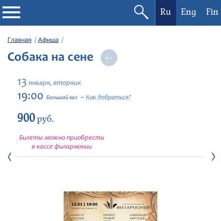
Ru
Eng
Fin
Филармония
Главная
Афиша
Собака на сене
Афиша
13
вторник
января,
Фестивали
19:00
Как добраться?
Большой зал
900
Абонементы
руб.
Билеты можно приобрести
Новости
в кассе филармонии
Контакты