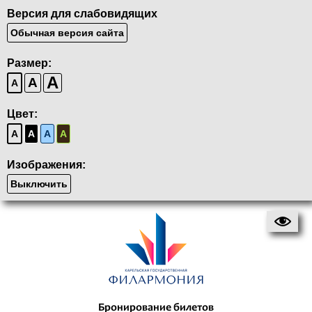
Версия для слабовидящих
Обычная версия сайта
Размер:
A
A
A
Цвет:
A
A
A
A
Изображения:
Выключить
Бронирование билетов