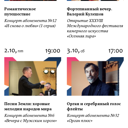
Романтическое
Фортепианный вечер.
путешествие
Валерий Кулешов
Концерт абонемента №12
Открытие ХХХVIII
«И снова о любви» (1 серия)
Международного фестиваля
камерного искусства
«Осенняя лира»
2.10,
3.10,
19:00
17:00
пт
сб
Песни Земли: хоровые
Орган и серебряный голос
мелодии народов мира
флейты
Концерт абонемента №6
Концерт абонемента №32
«Вечера с Мужским хором»
«Орган плюс»