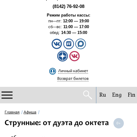
(8142) 76-92-08
Режим работы кассы:
пн—пт:
12:00 — 19:00
сб—вс:
11:00 — 17:00
обед:
14:30 — 15:00
Личный кабинет
Возврат билетов
Ru
Eng
Fin
Филармония
Главная
Афиша
Струнные: от дуэта до октета
Афиша