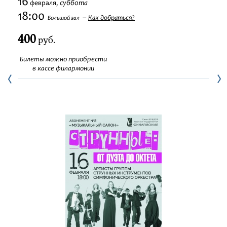
16
суббота
февраля,
Фестивали
18:00
Как добраться?
Большой зал
400
Абонементы
руб.
Билеты можно приобрести
Новости
в кассе филармонии
Контакты