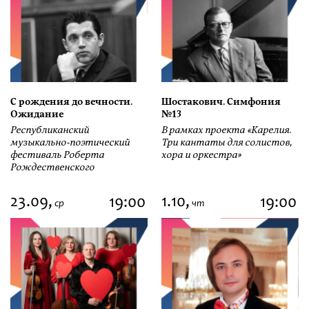
С рождения до вечности.
Шостакович. Симфония
Ожидание
№13
Республиканский
В рамках проекта «Карелия.
музыкально-поэтический
Три кантаты для солистов,
фестиваль Роберта
хора и оркестра»
Рождественского
23.09,
1.10,
19:00
19:00
ср
чт