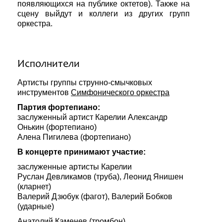
появляющихся на публике октетов). Также на
сцену выйдут и коллеги из других групп
оркестра.
Исполнители
Артисты группы струнно-смычковых
инструментов
Симфонического оркестра
Партия фортепиано:
заслуженный артист Карелии Александр
Онькин (фортепиано)
Алена Пигилева (фортепиано)
В концерте принимают участие:
заслуженные артисты Карелии
Руслан Девликамов (труба), Леонид Янишен
(кларнет)
Валерий Дзюбук (фагот), Валерий Бобков
(ударные)
Анатолий Каменев (тромбон)