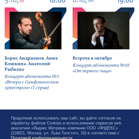
3.10,
8.10,
18:00
19:00
сб
чт
Борис Андрианов. Анна
Встреча в октябре
Кошкина. Анатолий
Концерт абонемента №18
Рыбалко
«От первого лица»
Концерт абонемента №1
«Вечера с Симфоническим
оркестром» (1 серия)
Продолжая использовать наш сайт, вы даёте согласие на
обработку файлов Cookies и использование сервисов веб-
аналитики «Яндекс.Метрика» компании ООО «ЯНДЕКС»
(119021, Москва, ул. Льва Толстого, 16) в соответствии с
Политикой конфиденциальности
.