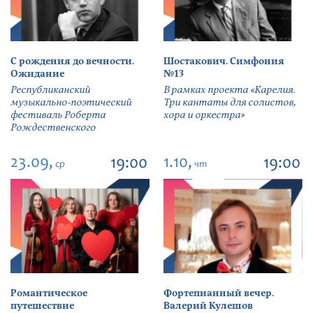
С рождения до вечности.
Шостакович. Симфония
Ожидание
№13
Республиканский
В рамках проекта «Карелия.
музыкально-поэтический
Три кантаты для солистов,
фестиваль Роберта
хора и оркестра»
Рождественского
23.09,
1.10,
19:00
19:00
ср
чт
Романтическое
Фортепианный вечер.
путешествие
Валерий Кулешов