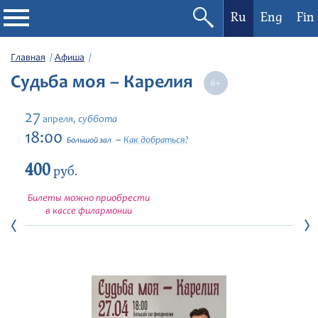
Ru
Eng
Fin
Филармония
Главная
Афиша
Судьба моя – Карелия
Афиша
27
суббота
апреля,
Фестивали
18:00
Как добраться?
Большой зал
400
Абонементы
руб.
Билеты можно приобрести
Новости
в кассе филармонии
Контакты