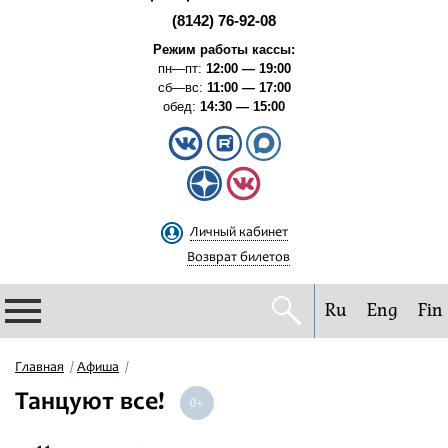
(8142) 76-92-08
Режим работы кассы:
пн—пт:
12:00 — 19:00
сб—вс:
11:00 — 17:00
обед:
14:30 — 15:00
Личный кабинет
Возврат билетов
Ru
Eng
Fin
Филармония
Главная
Афиша
Танцуют все!
Афиша