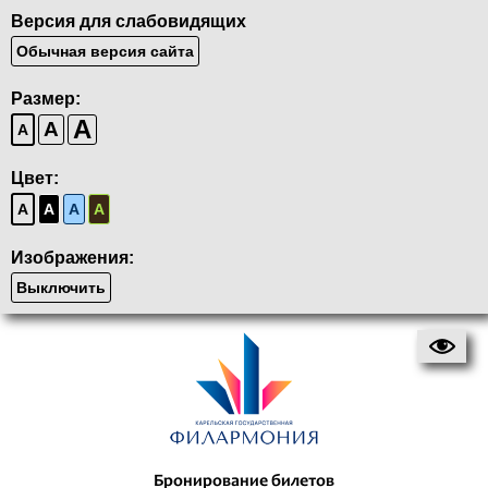
Версия для слабовидящих
Обычная версия сайта
Размер:
A
A
A
Цвет:
A
A
A
A
Изображения:
Выключить
Бронирование билетов