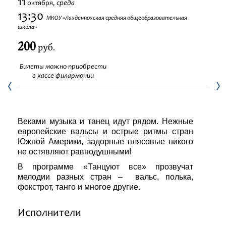
11
среда
октября,
Фестивали
13:30
МКОУ «Лахденпохская средняя общеобразовательная
школа»
Абонементы
200
руб.
Новости
Билеты можно приобрести
в кассе филармонии
Контакты
Веками музыка и танец идут рядом. Нежные
европейские вальсы и острые ритмы стран
Южной Америки, задорные плясовые никого
не остявляют равнодушными!
В программе «Танцуют все» прозвучат
мелодии разных стран – вальс, полька,
фокстрот, танго и многое другие.
Исполнители