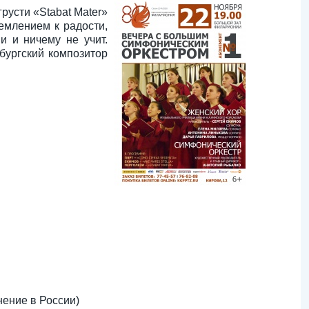
русти «Stabat Mater»
емлением к радости,
 и ничему не учит.
бургский композитор
нение в России)