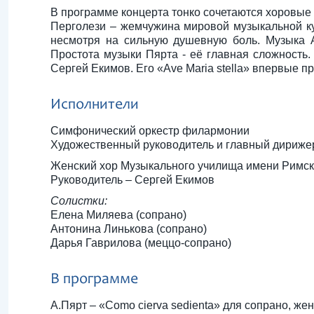
В программе концерта тонко сочетаются хоровые д
Перголези – жемчужина мировой музыкальной ку
несмотря на сильную душевную боль. Музыка А
Простота музыки Пярта - её главная сложность
Сергей Екимов. Его «Ave Maria stella» впервые пр
Исполнители
Симфонический оркестр филармонии
Художественный руководитель и главный дириже
Женский хор Музыкального училища имени Римск
Руководитель – Сергей Екимов
Солистки:
Елена Миляева (сопрано)
Антонина Линькова (сопрано)
Дарья Гаврилова (меццо-сопрано)
В программе
А.Пярт – «Сomo cierva sedienta» для сопрано, жен