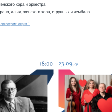
женского хора и оркестра
прано, альта, женского хора, струнных и чембало
оркестром: серия 1
23.09,
18:00
ср