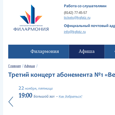
Работа со слушателями
(8142) 77-45-57
tickets@kgfptz.ru
Официальный почтовый ад
info@kgfptz.ru
Филармония
Афиша
Главная
Афиша
Третий концерт абонемента №1 «
22
пятница
ноября,
19:00
Большой зал
Как добраться?