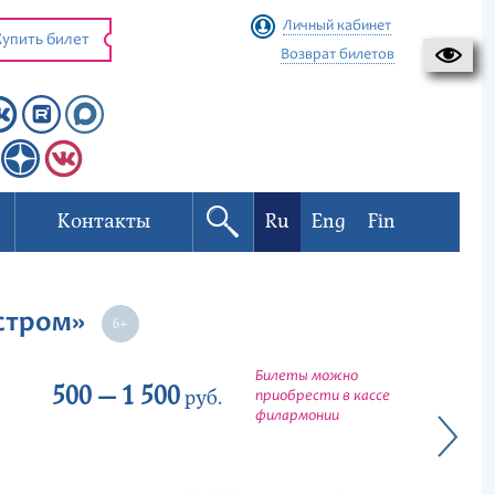
Личный кабинет
упить билет
Возврат билетов
Контакты
Ru
Eng
Fin
естром»
Билеты можно
500 — 1 500
руб.
приобрести в кассе
филармонии