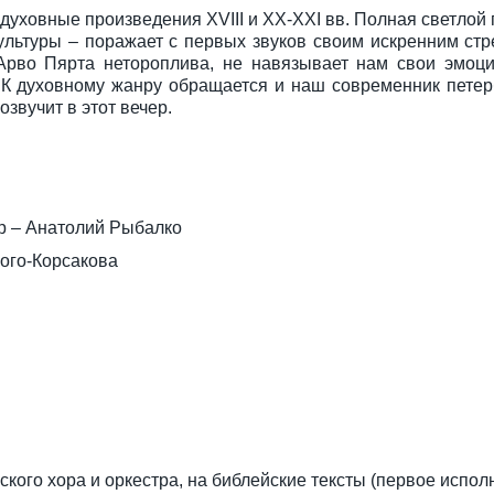
уховные произведения XVIII и XX-XXI вв. Полная светлой г
льтуры – поражает с первых звуков своим искренним стр
рво Пярта нетороплива, не навязывает нам свои эмоции
. К духовному жанру обращается и наш современник петер
озвучит в этот вечер.
р – Анатолий Рыбалко
ого-Корсакова
ского хора и оркестра, на библейские тексты (первое испол