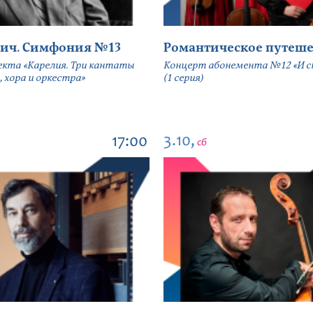
ич. Симфония №13
Романтическое путеше
екта «Карелия. Три кантаты
Концерт абонемента №12 «И сн
, хора и оркестра»
(1 серия)
3.10,
17:00
сб