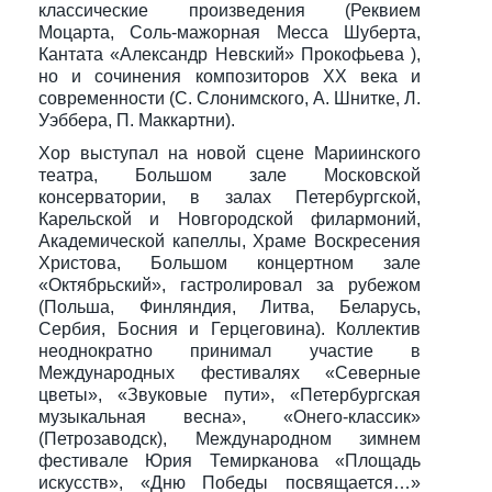
классические произведения (Реквием
Моцарта, Cоль-мажорная Месса Шуберта,
Кантата «Александр Невский» Прокофьева ),
но и сочинения композиторов XX века и
современности (С. Слонимского, А. Шнитке, Л.
Уэббера, П. Маккартни).
Хор выступал на новой сцене Мариинского
театра, Большом зале Московской
консерватории, в залах Петербургской,
Карельской и Новгородской филармоний,
Академической капеллы, Храме Воскресения
Христова, Большом концертном зале
«Октябрьский», гастролировал за рубежом
(Польша, Финляндия, Литва, Беларусь,
Сербия, Босния и Герцеговина). Коллектив
неоднократно принимал участие в
Международных фестивалях «Северные
цветы», «Звуковые пути», «Петербургская
музыкальная весна», «Онего-классик»
(Петрозаводск), Международном зимнем
фестивале Юрия Темирканова «Площадь
искусств», «Дню Победы посвящается…»