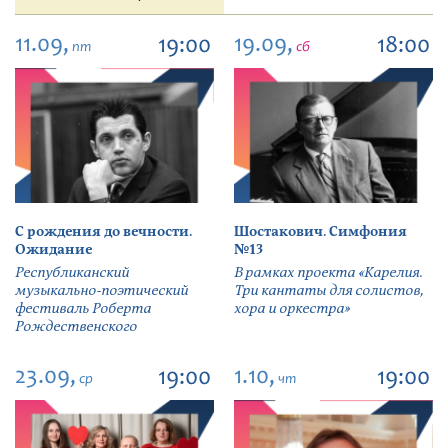
11.09,
19.09,
19:00
18:00
пт
сб
С рождения до вечности.
Шостакович. Симфония
Ожидание
№13
Республиканский
В рамках проекта «Карелия.
музыкально-поэтический
Три кантаты для солистов,
фестиваль Роберта
хора и оркестра»
Рождественского
23.09,
1.10,
19:00
19:00
ср
чт