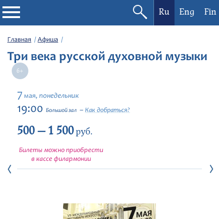
Ru
Eng
Fin
Филармония
Главная
Афиша
Три века русской духовной музыки
Афиша
Фестивали
7
понедельник
мая,
19:00
Как добраться?
Большой зал
Абонементы
500 — 1 500
руб.
Новости
Билеты можно приобрести
в кассе филармонии
Контакты