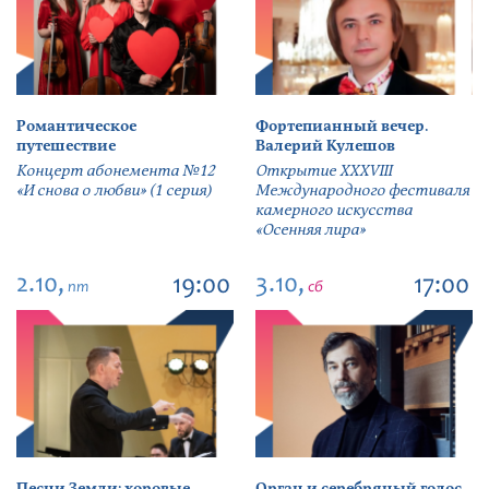
Романтическое
Фортепианный вечер.
путешествие
Валерий Кулешов
Концерт абонемента №12
Открытие ХХХVIII
«И снова о любви» (1 серия)
Международного фестиваля
камерного искусства
«Осенняя лира»
2.10,
3.10,
19:00
17:00
пт
сб
Песни Земли: хоровые
Орган и серебряный голос