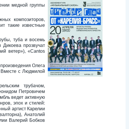
нении медной группы
жных композиторов,
нит такие известные
рубы, туба и восемь
я Дикоева прозвучат
ий ветер»), «Cantos
 произведения Олега
. Вместе с Людмилой
ельским трубачом,
еонидом Петровичем
мбль ведет активную
ров, эпох и стилей:
енный артист Карелии
валторна), Анатолий
елии Валерий Бобков