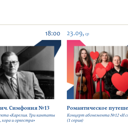
23.09,
18:00
ср
ич. Симфония №13
Романтическое путеше
екта «Карелия. Три кантаты
Концерт абонемента №12 «И сн
, хора и оркестра»
(1 серия)