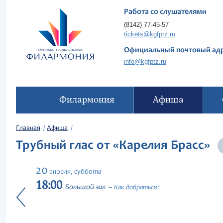
Работа со слушателями
(8142) 77-45-57
tickets@kgfptz.ru
Официальный почтовый ад
info@kgfptz.ru
Филармония
Афиша
Главная
Афиша
Трубный глас от «Карелия Брасс»
20
суббота
апреля,
18:00
Большой зал
Как добраться?