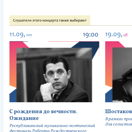
Слушатели этого концерта также выбирают
11.09,
19.09,
19:00
пт
сб
С рождения до вечности.
Шостаков
Ожидание
В рамках про
для солистов
Республиканский музыкально-поэтический
фестиваль Роберта Рождественского