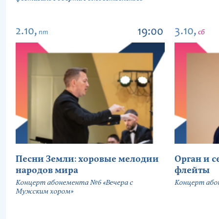
2.10,
3.10,
19:00
пт
сб
Песни Земли: хоровые мелодии
Орган и 
народов мира
флейты
Концерт абонемента №6 «Вечера с
Концерт або
Мужским хором»