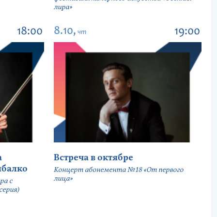
лира»
8.10,
18:00
19:00
чт
а
Встреча в октябре
ыбалко
Концерт абонемента №18 «От первого
лица»
ра с
серия)