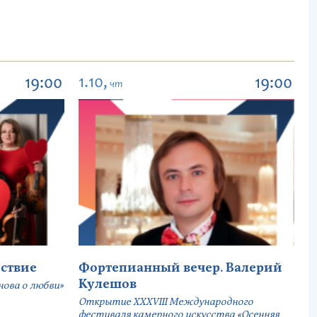
1.10,
19:00
19:00
чт
ствие
Фортепианный вечер. Валерий
Кулешов
ова о любви»
Открытие ХХХVIII Международного
фестиваля камерного искусства «Осенняя