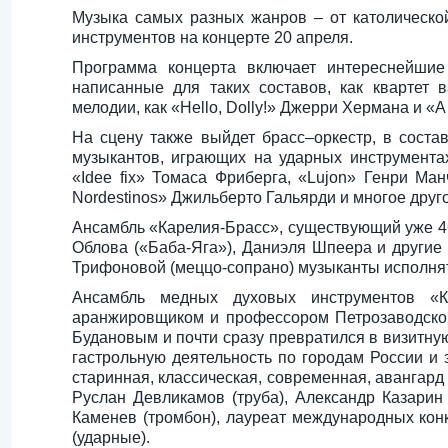
Музыка самых разных жанров – от католическо
инструментов на концерте 20 апреля.
Программа концерта включает интереснейшие
написанные для таких составов, как квартет 
мелодии, как «Hello, Dolly!» Джерри Хермана и «A
На сцену также выйдет брасс–оркестр, в соста
музыкантов, играющих на ударных инструмента
«Idee fix» Томаса Фриберга, «Lujon» Генри Ма
Nordestinos» Джильберто Гальярди и многое друго
Ансамбль «Карелия-Брасс», существующий уже 46
Облова («Баба-Яга»), Даниэля Шпеера и другие
Трифоновой (меццо-сопрано) музыканты исполнят
Ансамбль медных духовых инструментов «К
аранжировщиком и профессором Петрозаводской
Будановым и почти сразу превратился в визитну
гастрольную деятельность по городам России и 
старинная, классическая, современная, авангард
Руслан Девликамов (труба), Александр Казарин
Каменев (тромбон), лауреат международных кон
(ударные).