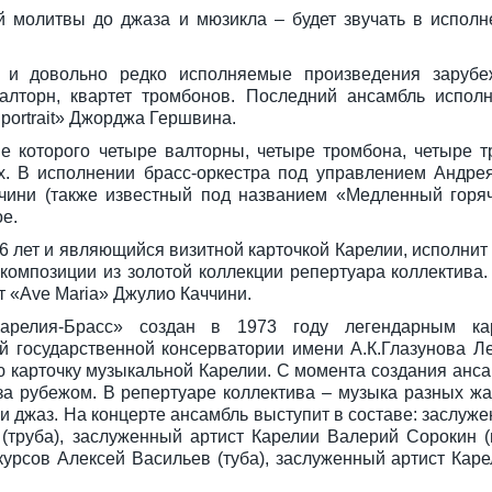
й молитвы до джаза и мюзикла – будет звучать в испол
 и довольно редко исполняемые произведения зарубе
валторн, квартет тромбонов. Последний ансамбль испол
 portrait» Джорджа Гершвина.
ве которого четыре валторны, четыре тромбона, четыре т
х. В исполнении брасс-оркестра под управлением Андре
нчини (также известный под названием «Медленный горяч
е.
 лет и являющийся визитной карточкой Карелии, исполнит
 композиции из золотой коллекции репертуара коллектива
 «Ave Maria» Джулио Каччини.
арелия-Брасс» создан в 1973 году легендарным кар
 государственной консерватории имени А.К.Глазунова Л
ю карточку музыкальной Карелии. С момента создания анса
за рубежом. В репертуаре коллектива – музыка разных жан
 и джаз. На концерте ансамбль выступит в составе: заслуж
 (труба), заслуженный артист Карелии Валерий Сорокин (
курсов Алексей Васильев (туба), заслуженный артист Кар