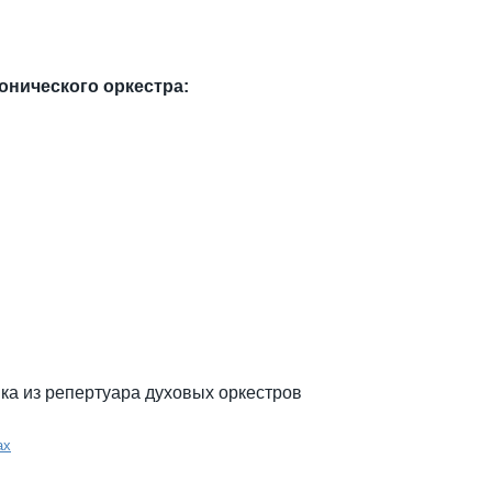
нического оркестра:
ка из репертуара духовых оркестров
ах