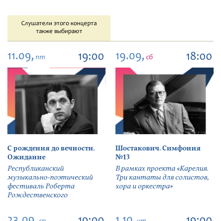
Слушатели этого концерта
также выбирают
11.09,
19.09,
19:00
18:00
пт
сб
С рождения до вечности.
Шостакович. Симфония
Ожидание
№13
Республиканский
В рамках проекта «Карелия.
музыкально-поэтический
Три кантаты для солистов,
фестиваль Роберта
хора и оркестра»
Рождественского
23.09,
1.10,