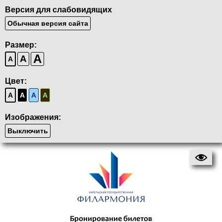
Версия для слабовидящих
Обычная версия сайта
Размер:
A
A
A
Цвет:
A
A
A
A
Изображения:
Выключить
Бронирование билетов