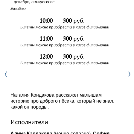
1
воскресенье
декабря,
Фестивали
Малый зал
10:00
300
руб.
Абонементы
Билеты можно приобрести в кассе филармонии
11:00
300
руб.
Новости
Билеты можно приобрести в кассе филармонии
Контакты
12:00
300
руб.
Билеты можно приобрести в кассе филармонии
Наталия Кондакова расскажет малышам
историю про доброго пёсика, который не знал,
какой он породы.
Исполнители
Алина Кардакова
(меццо-сопрано),
София