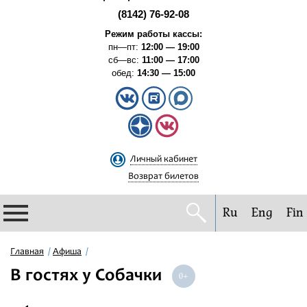
(8142) 76-92-08
Режим работы кассы:
пн—пт:
12:00 — 19:00
сб—вс:
11:00 — 17:00
обед:
14:30 — 15:00
Личный кабинет
Возврат билетов
Ru
Eng
Fin
Филармония
Главная
Афиша
В гостях у Собачки
Афиша