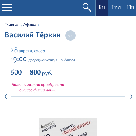
Ru
Eng
Fin
Филармония
Главная
Афиша
Василий Тёркин
Афиша
28
среда
апреля,
Фестивали
19:00
Дворец искусств, г.Кондопога
500 — 800
Абонементы
руб.
Билеты можно приобрести
Новости
в кассе филармонии
Контакты