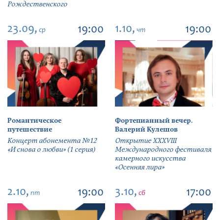
Рождественского
23.09,
1.10,
19:00
19:00
ср
чт
Романтическое
Фортепианный вечер.
путешествие
Валерий Кулешов
Концерт абонемента №12
Открытие ХХХVIII
«И снова о любви» (1 серия)
Международного фестиваля
камерного искусства
«Осенняя лира»
2.10,
3.10,
19:00
17:00
пт
сб