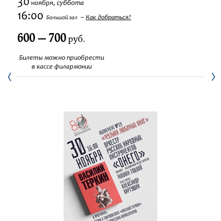
30
суббота
ноября,
Фестивали
16:00
Как добраться?
Большой зал
600 — 700
Абонементы
руб.
Билеты можно приобрести
Новости
в кассе филармонии
Контакты