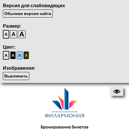
Версия для слабовидящих
Обычная версия сайта
Размер:
A
A
A
Цвет:
A
A
A
A
Изображения:
Выключить
Бронирование билетов