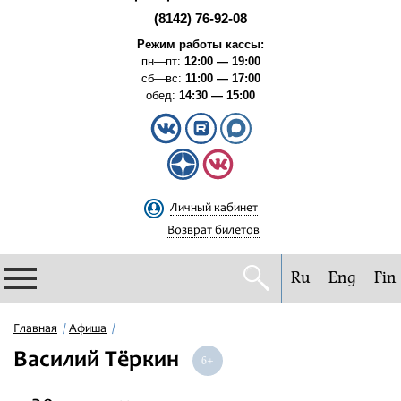
(8142) 76-92-08
Режим работы кассы:
пн—пт:
12:00 — 19:00
сб—вс:
11:00 — 17:00
обед:
14:30 — 15:00
Личный кабинет
Возврат билетов
Ru
Eng
Fin
Филармония
Главная
Афиша
Василий Тёркин
Афиша