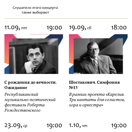
Слушатели этого концерта
также выбирают
11.09,
19.09,
19:00
18:00
пт
сб
С рождения до вечности.
Шостакович. Симфония
Ожидание
№13
Республиканский
В рамках проекта «Карелия.
музыкально-поэтический
Три кантаты для солистов,
фестиваль Роберта
хора и оркестра»
Рождественского
23.09,
1.10,
19:00
19:00
ср
чт