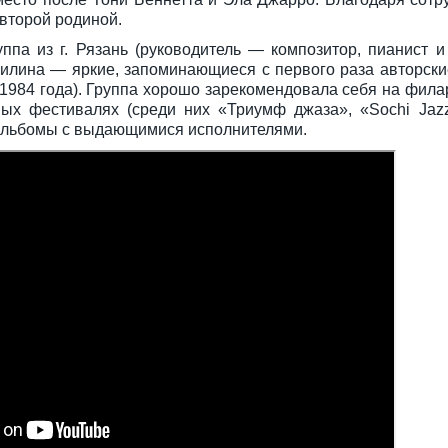
 второй родиной.
ппа из г. Рязань (руководитель — композитор, пианист и
Филина — яркие, запоминающиеся с первого раза авторск
с 1984 года). Группа хорошо зарекомендовала себя на фила
ных фестивалях (среди них «Триумф джаза», «Sochi Jazz»
ет альбомы с выдающимися исполнителями.