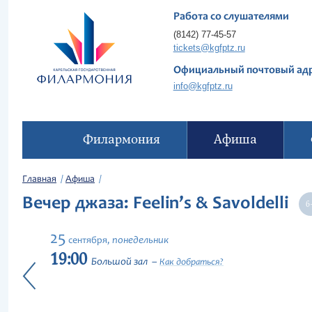
Работа со слушателями
(8142) 77-45-57
tickets@kgfptz.ru
Официальный почтовый ад
info@kgfptz.ru
Филармония
Афиша
Главная
Афиша
Вечер джаза: Feelin’s & Savoldelli
25
понедельник
сентября,
19:00
Большой зал
Как добраться?