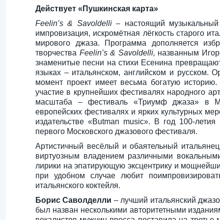
Действует «Пушкинская карта»
Feelin’s & Savoldelli
– настоящий музыкальный э
импровизация, искромётная лёгкость старого ит
мирового джаза. Программа дополняется изб
творчества
Feelin’s & Savoldelli,
названным Игор
знаменитые песни на стихи Есенина превращают
языках – итальянском, английском и русском. 
момент проект имеет весьма богатую историю.
участие в крупнейших фестивалях народного ар
масштаба – фестиваль «Триумф джаза» в М
европейских фестивалях и ярких культурных мер
издательстве «Butman music». В год 100-летия
первого Московского джазового фестиваля.
Артистичный весёлый и обаятельный итальянец
виртуозным владением различными вокальными
лирики на эпатирующую эксцентрику и мощнейший
при удобном случае любит поимпровизироват
итальянского коктейля.
Борис Саволделли
– лучший итальянский джазо
был назван несколькими авторитетными изданиям
вокалистов-мужчин пресса поставила на третье 