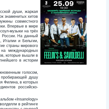
сской души, жаркая
ок знаменитых хитов
чужины совместного
ки. Впервые в мире
соул-музыки на трёх
м России. На данный
, Италии и Бельгии,
тие страны мирового
 на международных
ов, которые вышли в
упнейшего в истории
кновенным голосом,
с пробирающей душу
я Филина, в которых
диентов российско-
альбом «Insanology»
волделли в рейтинге
дничеству с группой