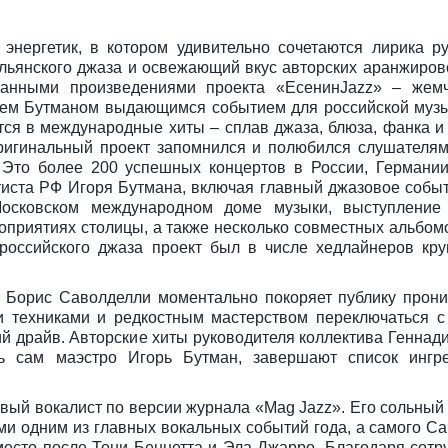
нергетик, в котором удивительно сочетаются лирика ру
альянского джаза и освежающий вкус авторских аранжиров
ранными произведениями проекта «ЕсенинJazz» – жем
ем Бутманом выдающимся событием для российской музы
ся в международные хиты – сплав джаза, блюза, фанка и 
Оригинальный проект запомнился и полюбился слушателя
 Это более 200 успешных концертов в России, Германии
тиста РФ Игоря Бутмана, включая главный джазовое собы
осковском международном доме музыки, выступление
оприятиях столицы, а также несколько совместных альбом
 российского джаза проект был в числе хедлайнеров кр
 Борис Саволделли моментально покоряет публику прони
 техниками и редкостным мастерством переключаться 
 драйв. Авторские хиты руководителя коллектива Геннади
ь сам маэстро Игорь Бутман, завершают список ингре
вый вокалист по версии журнала «Mag Jazz». Его сольный 
и одним из главных вокальных событий года, а самого Са
место после Тони Беннетта и Эла Джарро. Благодаря сотру