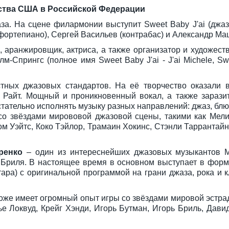
ства США в Российской Федерации
за. На сцене филармонии выступит Sweet Baby J'ai (джа
фортепиано), Сергей Васильев (контрабас) и Александр Ма
, аранжировщик, актриса, а также организатор и художест
-Спрингс (полное имя Sweet Baby J'ai - J'ai Michele, S
естных джазовых стандартов. На её творчество оказали
 Райт. Мощный и проникновенный вокал, а также зарази
стательно исполнять музыку разных направлений: джаз, блюз,
со звёздами мирововой джазовой сцены, такими как Мел
ом Уэйтс, Коко Тэйлор, Трамаин Хокинс, Стэнли Таррантайн
еренко
– один из интереснейших джазовых музыкантов М
 Бриля. В настоящее время в основном выступает в форм
ара) c оригинальной программой на грани джаза, рока и 
тоже имеет огромный опыт игры со звёздами мировой эстра
е Локвуд, Крейг Хэнди, Игорь Бутман, Игорь Бриль, Дави