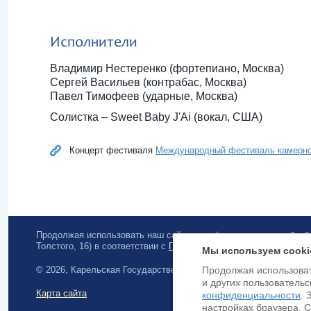
Исполнители
Владимир Нестеренко (фортепиано, Москва)
Сергей Васильев (контрабас, Москва)
Павел Тимофеев (ударные, Москва)
Солистка – Sweet Baby J'Аi (вокал, США)
Концерт фестиваля
Международный фестиваль камерног
Продолжая использовать наш сайт, вы даёте согласие на обра
Толстого, 16) в соответствии с
Политикой конфиденциальности
.
Мы используем cooki
© 2026, Карельская Государственная филармония
Продолжая использоват
и других пользовательс
Карта сайта
конфиденциальности
. 
настройках браузера. 