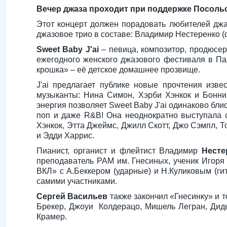
Вечер джаза проходит при поддержке Посоль
Этот концерт должен порадовать любителей джа
джазовое трио в составе: Владимир Нестеренко (
Sweet Baby J'ai
– певица, композитор, продюсер
ежегодного женского джазового фестиваля в Палм
крошка» – её детское домашнее прозвище.
J'ai предлагает публике новые прочтения изв
музыканты: Нина Симон, Хэрби Хэнкок и Бонни
энергия позволяет Sweet Baby J'ai одинаково бли
поп и даже R&B! Она неоднократно выступала 
Хэнкок, Этта Джеймс, Джилл Скотт, Джо Сэмпл, Т
и Эдди Харрис.
Пианист, органист и флейтист Владимир
Нест
преподаватель РАМ им. Гнесиных, ученик Игоря
ВКЛ» с А.Беккером (ударные) и Н.Куликовым (гит
самими участниками.
Сергей Васильев
также закончил «Гнесинку» и 
Брекер, Джоуи Колдерацо, Мишель Легран, Дидь
Крамер.