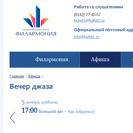
Работа со слушателями
(8142) 77-45-57
tickets@kgfptz.ru
Официальный почтовый ад
info@kgfptz.ru
Филармония
Афиша
Главная
Афиша
Вечер джаза
5
суббота
ноября,
17:00
Большой зал
Как добраться?