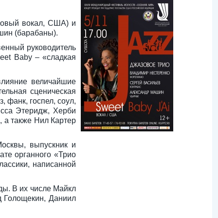
зовый вокал, США) и
шин (барабаны).
венный руководитель
weet Baby – «сладкая
 влияние величайшие
тельная сценическая
 фанк, госпел, соул,
исса Этеридж, Херби
, а также Нил Картер
осквы, выпускник и
ате органного «Трио
классики, написанной
ды. В их числе Майкл
д Голощекин, Даниил