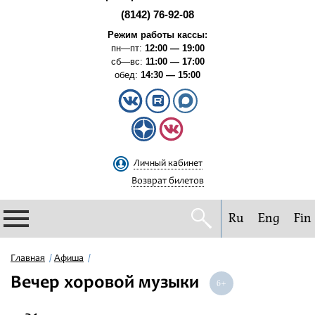
(8142) 76-92-08
Режим работы кассы:
пн—пт:
12:00 — 19:00
сб—вс:
11:00 — 17:00
обед:
14:30 — 15:00
Личный кабинет
Возврат билетов
Ru
Eng
Fin
Филармония
Главная
Афиша
Вечер хоровой музыки
Афиша