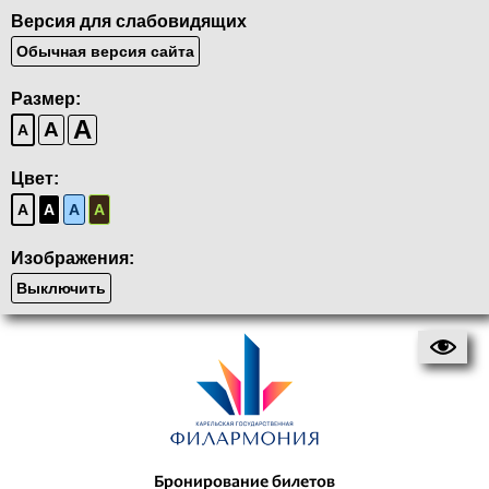
Версия для слабовидящих
Обычная версия сайта
Размер:
A
A
A
Цвет:
A
A
A
A
Изображения:
Выключить
Бронирование билетов