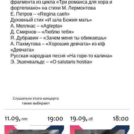
фрагмента из цикла «Три романса для хора и
фортепиано» на стихи М. Лермонтова
Е. Петров – «Regina cаeli»
Духовный стих «
И шла Божия мать»
А. Меллнас – «Aglepta»
Д. Смирнов – «Люблю тебя»
Я. Дубравин – «Зачем меня ты обижаешь»
А. Пахмутова – «Хорошие девчата» из к/ф
«Девчата»
Русская народная песня «На горе-то калина»
Э. Эшенвальдс – «O salutaris hostia»
Слушатели этого концерта
также выбирают
11.09,
19.09,
19:00
18:00
пт
сб