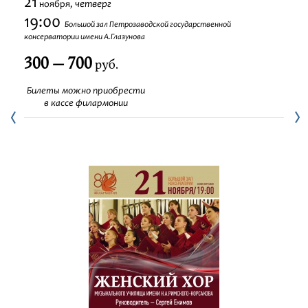
21
четверг
ноября,
Фестивали
19:00
Большой зал Петрозаводской государственной
консерватории имени А.Глазунова
Абонементы
300 — 700
руб.
Новости
Билеты можно приобрести
в кассе филармонии
Контакты