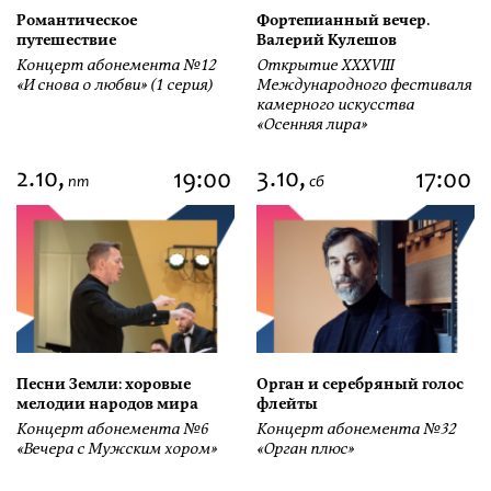
Романтическое
Фортепианный вечер.
путешествие
Валерий Кулешов
Концерт абонемента №12
Открытие ХХХVIII
«И снова о любви» (1 серия)
Международного фестиваля
камерного искусства
«Осенняя лира»
2.10,
3.10,
19:00
17:00
пт
сб
Песни Земли: хоровые
Орган и серебряный голос
мелодии народов мира
флейты
Концерт абонемента №6
Концерт абонемента №32
«Вечера с Мужским хором»
«Орган плюс»