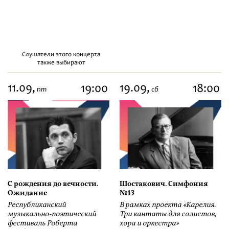
Слушатели этого концерта
также выбирают
11.09,
19.09,
19:00
18:00
пт
сб
С рождения до вечности.
Шостакович. Симфония
Ожидание
№13
Республиканский
В рамках проекта «Карелия.
музыкально-поэтический
Три кантаты для солистов,
фестиваль Роберта
хора и оркестра»