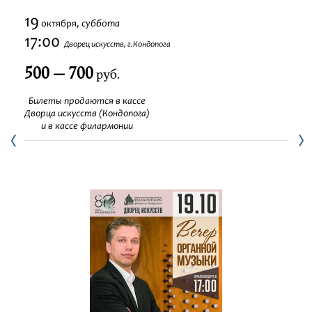
Фестивали
19
суббота
октября,
17:00
Дворец искусств, г.Кондопога
Абонементы
500 — 700
руб.
Новости
Билеты продаются в кассе
Дворца искусств (Кондопога)
и в кассе филармонии
Контакты