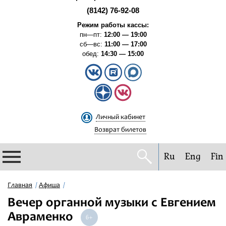
(8142) 76-92-08
Режим работы кассы:
пн—пт:
12:00 — 19:00
сб—вс:
11:00 — 17:00
обед:
14:30 — 15:00
Личный кабинет
Возврат билетов
Ru
Eng
Fin
Филармония
Главная
Афиша
Вечер органной музыки с Евгением
Афиша
Авраменко