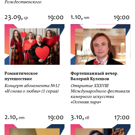
Рождественского
23.09,
1.10,
19:00
19:00
ср
чт
Романтическое
Фортепианный вечер.
путешествие
Валерий Кулешов
Концерт абонемента №12
Открытие ХХХVIII
«И снова о любви» (1 серия)
Международного фестиваля
камерного искусства
«Осенняя лира»
2.10,
3.10,
19:00
17:00
пт
сб