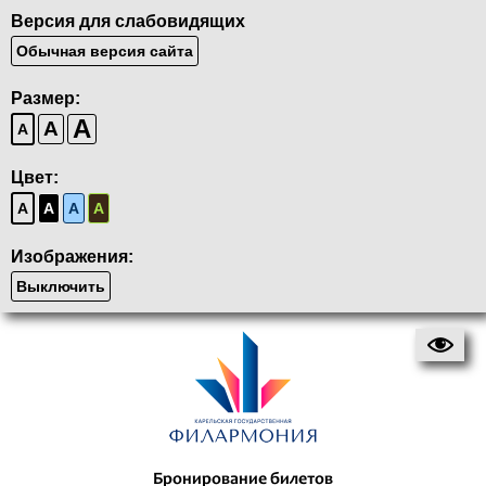
Версия для слабовидящих
Обычная версия сайта
Размер:
A
A
A
Цвет:
A
A
A
A
Изображения:
Выключить
Бронирование билетов