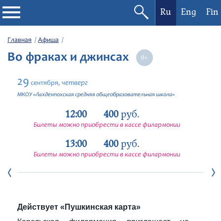
Ru
Eng
Fin
Филармония
Главная
Афиша
Во фраках и джинсах
Афиша
29
четверг
сентября,
Фестивали
МКОУ «Лахденпохская средняя общеобразовательная школа»
12:00
400
руб.
Абонементы
Билеты можно приобрести в кассе филармонии
13:00
400
руб.
Новости
Билеты можно приобрести в кассе филармонии
Контакты
Действует «Пушкинская карта»