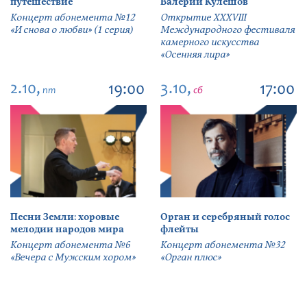
путешествие
Валерий Кулешов
Концерт абонемента №12
Открытие ХХХVIII
«И снова о любви» (1 серия)
Международного фестиваля
камерного искусства
«Осенняя лира»
2.10,
3.10,
19:00
17:00
пт
сб
Песни Земли: хоровые
Орган и серебряный голос
мелодии народов мира
флейты
Концерт абонемента №6
Концерт абонемента №32
«Вечера с Мужским хором»
«Орган плюс»