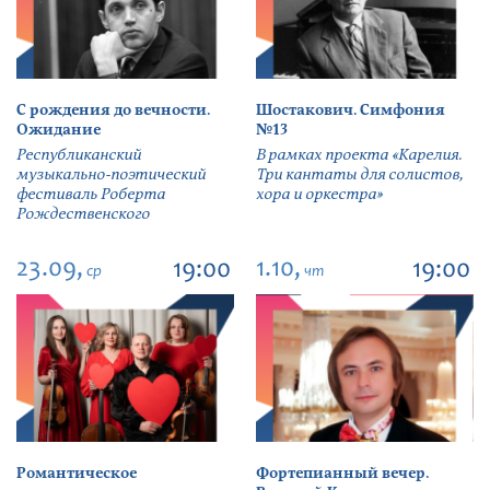
С рождения до вечности.
Шостакович. Симфония
Ожидание
№13
Республиканский
В рамках проекта «Карелия.
музыкально-поэтический
Три кантаты для солистов,
фестиваль Роберта
хора и оркестра»
Рождественского
23.09,
1.10,
19:00
19:00
ср
чт
Романтическое
Фортепианный вечер.