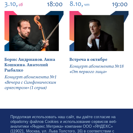
3.10,
8.10,
18:00
19:00
сб
чт
Борис Андрианов. Анна
Встреча в октябре
Кошкина. Анатолий
Концерт абонемента №18
Рыбалко
«От первого лица»
Концерт абонемента №1
«Вечера с Симфоническим
оркестром» (1 серия)
Продолжая использовать наш сайт, вы даёте согласие на
обработку файлов Cookies и использование сервисов веб-
аналитики «Яндекс.Метрика» компании ООО «ЯНДЕКС»
(119021, Москва, ул. Льва Толстого, 16) в соответствии с