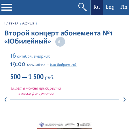
Ru
Eng
Fin
Филармония
Главная
Афиша
Второй концерт абонемента №1
Афиша
«Юбилейный»
Фестивали
16
вторник
октября,
19:00
Как добраться?
Большой зал
Абонементы
500 — 1 500
руб.
Новости
Билеты можно приобрести
в кассе филармонии
Контакты