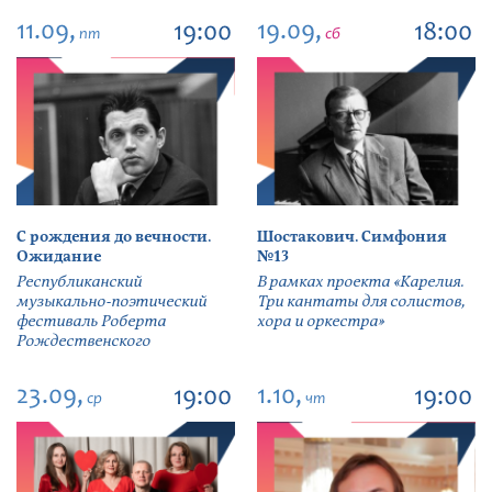
11.09,
19.09,
19:00
18:00
пт
сб
С рождения до вечности.
Шостакович. Симфония
Ожидание
№13
Республиканский
В рамках проекта «Карелия.
музыкально-поэтический
Три кантаты для солистов,
фестиваль Роберта
хора и оркестра»
Рождественского
23.09,
1.10,
19:00
19:00
ср
чт