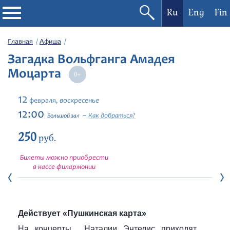
Ru
Eng
Fin
Филармония
Главная
Афиша
Загадка Вольфганга Амадея
Афиша
Моцарта
Фестивали
12
воскресенье
февраля,
12:00
Как добраться?
Большой зал
Абонементы
250
руб.
Новости
Билеты можно приобрести
в кассе филармонии
Контакты
Действует «Пушкинская карта»
На концерты Наталии Энтелис приходят