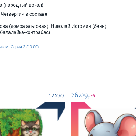
а (народный вокал)
Четверти» в составе:
ва (домра альтовая), Николай Истомин (баян)
(балалайка-контрабас)
зом. Серия 2 (10.00)
26.09,
12:00
сб