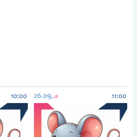
26.09,
10:00
11:00
сб