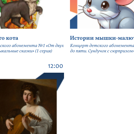
го кота
Истории мышки-малю
ского абонемента №1 «От двух
Концерт детского абонемента
кальные сказки» (1 серия)
до пяти. Сундучок с сюрпризом» 
12:00