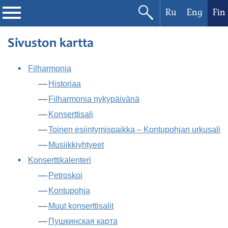
Ru
Eng
Fin
Filharmonia
Sivuston kartta
Konserttikalenteri
Filharmonia
Historiaa
Festivaalit
Filharmonia nykypäivänä
Konserttisali
Toinen esiintymispaikka – Kontupohjan urkusali
Musiikkiyhtyeet
Konserttikalenteri
Petroskoi
Kontupohja
Muut konserttisalit
Пушкинская карта