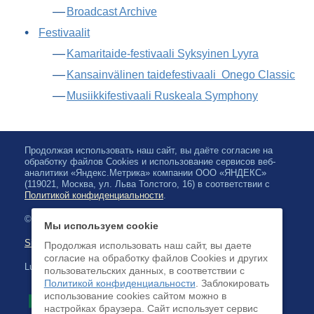
Broadcast Archive
Festivaalit
Kamaritaide-festivaali Syksyinen Lyyra
Kansainvälinen taidefestivaali Onego Classic
Musiikkifestivaali Ruskeala Symphony
Продолжая использовать наш сайт, вы даёте согласие на
обработку файлов Cookies и использование сервисов веб-
аналитики «Яндекс.Метрика» компании ООО «ЯНДЕКС»
(119021, Москва, ул. Льва Толстого, 16) в соответствии с
Политикой конфиденциальности
.
© 2026, Karjalan valtionfilharmonia
Мы используем cookie
Sivuston kartta
Продолжая использовать наш сайт, вы даете
согласие на обработку файлов Cookies и других
Luottokortilla maksaminen on saatavilla
пользовательских данных, в соответствии с
Политикой конфиденциальности
. Заблокировать
использование cookies сайтом можно в
настройках браузера. Cайт использует сервис