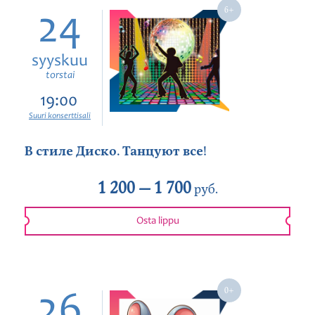
24
syyskuu
torstai
19:00
Suuri konserttisali
В стиле Диско. Танцуют все!
1 200 —
1 700
руб.
Osta lippu
26