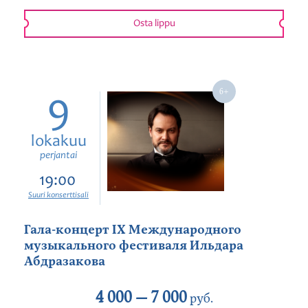
Osta lippu
9
lokakuu
perjantai
19:00
Suuri konserttisali
Гала-концерт IX Международного
музыкального фестиваля Ильдара
Абдразакова
4 000 —
7 000
руб.