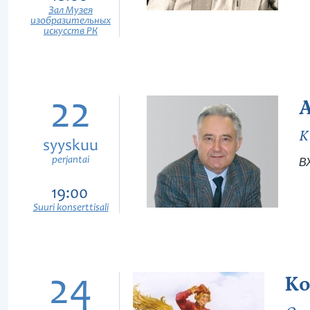
Зал Музея
изобразительных
искусств РК
22
К
syyskuu
perjantai
В
19:00
Suuri konserttisali
24
Ко