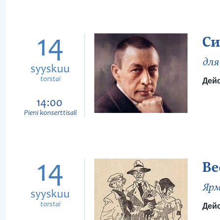
14
Си
для
syyskuu
torstai
Дейс
14:00
Pieni konserttisali
14
Ве
Ярм
syyskuu
torstai
Дейс