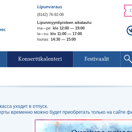
Lipunvaraus
O
(8142) 76-92-08
Lipunmyyntipisteen aikataulu:
ma—pe:
klo 12:00 — 19:00
рес
la—su:
klo 11:00 — 17:00
lounas:
14:30 — 15:00
Konserttikalenteri
Festivaalit
касса уходит в отпуск.
ерты временно можно будет приобретать только на сайте ф