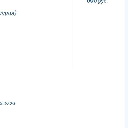
600
руб.
серия)
илова