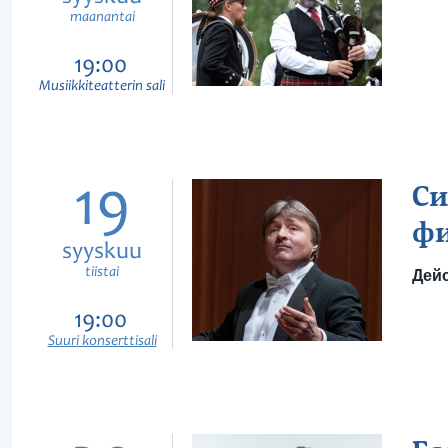
maanantai
19:00
Musiikkiteatterin sali
19
Си
ф
syyskuu
tiistai
Дейс
19:00
Suuri konserttisali