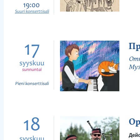
19:00
Suuri konserttisali
17
Пр
Отк
syyskuu
Муз
sunnuntai
Pieni konserttisali
18
Ор
Дейс
syyskuu