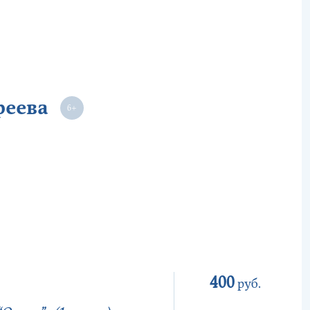
реева
400
руб.