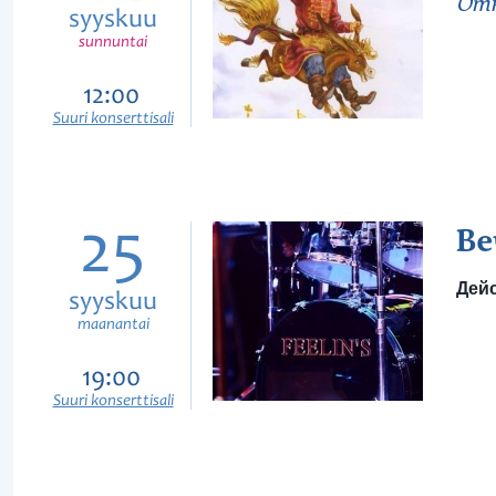
Отк
syyskuu
sunnuntai
12:00
Suuri konserttisali
25
Ве
Дейс
syyskuu
maanantai
19:00
Suuri konserttisali