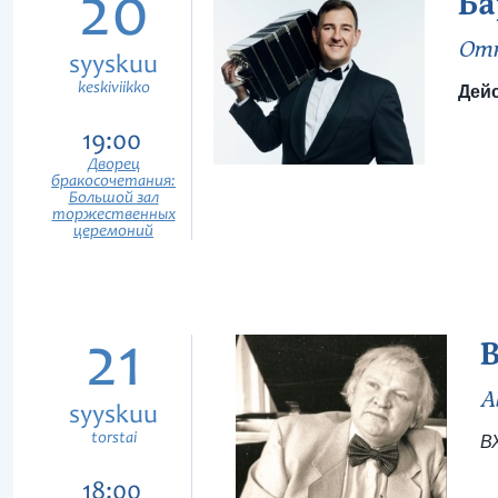
20
Ба
Отк
syyskuu
keskiviikko
Дейс
19:00
Дворец
бракосочетания:
Большой зал
торжественных
церемоний
21
В
А
syyskuu
torstai
В
18:00