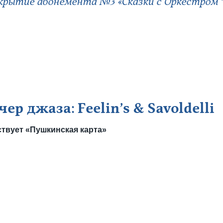
рытие абонемента №3 «Сказки с Оркестром “О
чер джаза: Feelin’s & Savoldelli
твует «Пушкинская карта»