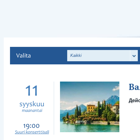
Valita
Kaikki
11
Ва
Дейс
syyskuu
maanantai
19:00
Suuri konserttisali