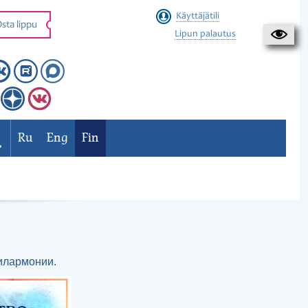
Käyttäjätili
sta lippu
Lipun palautus
Ru
Eng
Fin
илармонии.