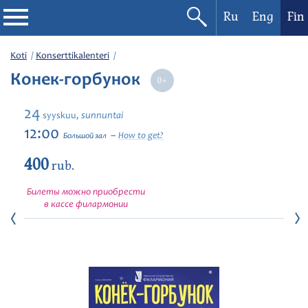
Ru
Eng
Fin
Filharmonia
Koti
Konserttikalenteri
Конек-горбунок
Konserttikalenteri
24
sunnuntai
syyskuu,
Festivaalit
12:00
How to get?
Большой зал
400
rub.
Билеты можно приобрести
в кассе филармонии