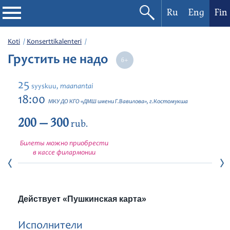
Ru
Eng
Fin
Filharmonia
Koti
Konserttikalenteri
Грустить не надо
Konserttikalenteri
25
maanantai
syyskuu,
Festivaalit
18:00
МКУ ДО КГО «ДМШ имени Г.Вавилова», г.Костомукша
200 — 300
rub.
Билеты можно приобрести
в кассе филармонии
Действует «Пушкинская карта»
Исполнители