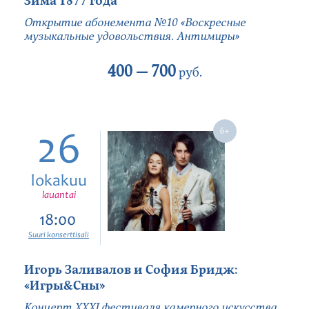
Зима 1877 года
Открытие абонемента №10 «Воскресные
музыкальные удовольствия. Антимиры»
400 —
700
руб.
26
lokakuu
lauantai
18:00
Suuri konserttisali
Игорь Заливалов и София Бридж:
«Игры&Сны»
Концерт XXXI фестиваля камерного искусства