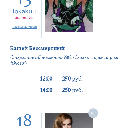
lokakuu
sunnuntai
Suuri konserttisali
Кащей Бессмертный
Открытие абонемента №3 «Сказки с оркестром
“Онего”»
12:00
250
руб.
14:00
250
руб.
18