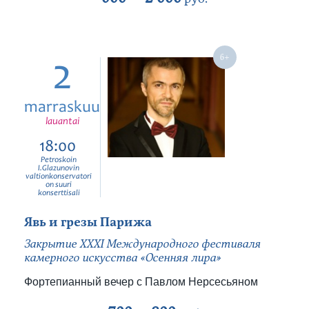
2
marraskuu
lauantai
18:00
Petroskoin
I.Glazunovin
valtionkonservatori
on suuri
konserttisali
Явь и грезы Парижа
Закрытие XXXI Международного фестиваля
камерного искусства «Осенняя лира»
Фортепианный вечер с Павлом Нерсесьяном