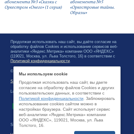
абонемента №3 «Сказки с
абонемента №5
Оркестром «Онего» (1 серия)
«Оркестровые тайны.
Образы»
Продолжая использовать наш сайт, вы даёте согласие на
обработку файлов Cookies и использование сервисов веб-
аналитики «Яндекс.Метрика» компании ООО «ЯНДЕКС»
(119021, Москва, ул. Льва Толстого, 16) в соответствии с
Политикой конфиденциальности
.
© 2026, Karjalan valtionfilharmonia
Мы используем cookie
Sivuston kartta
Продолжая использовать наш сайт, вы даете
согласие на обработку файлов Cookies и других
Luottokortilla maksaminen on saatavilla
пользовательских данных, в соответствии с
Политикой конфиденциальности
. Заблокировать
использование cookies сайтом можно в
настройках браузера. Cайт использует сервис
веб-аналитики «Яндекс.Метрика» компании
ООО «ЯНДЕКС», 119021, Москва, ул. Льва
Sivuston kehittäminen:
Толстого, 16.