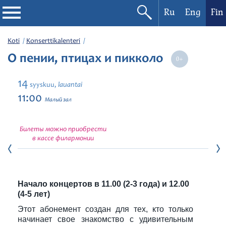
Ru
Eng
Fin
Filharmonia
Koti
Konserttikalenteri
О пении, птицах и пикколо
Konserttikalenteri
14
lauantai
syyskuu,
Festivaalit
11:00
Малый зал
Билеты можно приобрести
в кассе филармонии
Начало концертов в 11.00 (2-3 года) и 12.00
(4-5 лет)
Этот абонемент создан для тех, кто только
начинает свое знакомство с удивительным