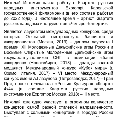
Николай Истомин начал работу в Квартете русских
народных инструментов Exprompt Карельской
государственной филармонии (в его составе работал
до 2022 года). В настоящее время – артист Квартета
русских народных инструментов «Четыре Четверти».
Является лауреатом международных конкурсов, среди
которых Открытый смотр-конкурс баянистов и
аккордеонистов (Москва, 2013) – диплом лауреата I
премии; XII Молодежные Дельфийские игры России и
Восьмые Открытые Молодежные Дельфийские игры
государств-участников СНГ в номинации «баян/
аккордеон» (Новосибирск, 2013) – дважды золотой
медалист; Международный конкурс «Кубок мира» (г.
Озимо, Италия, 2017) – VI место; Международный
конкурс имени А.Глазунова (Петрозаводск, 2017) – Гран
При; проект телеканала «Россия Культура» «Квартет
4х4» (в составе Квартета русских народных
инструментов Exprompt; Москва, 2018) – III место.
Николай ежегодно участвует в огромном количестве
концертов самой разной стилевой направленности.
Выступает с сольными концертами в городах России