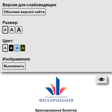
Версия для слабовидящих
Обычная версия сайта
Размер:
A
A
A
Цвет:
A
A
A
A
Изображения:
Выключить
Бронирование билетов