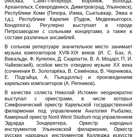
(Москва, Санкт-Петербург, Воронеж, Вологда,
Архангельск, Северодвинск, Димитровград, Ульяновск),
Республики Коми (Печора, Ижма, Сыктывкар, Эжва и
т.д.), Республики Карелия (Пудож, Медвежьегорск,
Кондопога). Регулярно выступает в городе
Петрозаводске с сольными концертами, а также в
составе различных ансамблей.
В сольном репертуаре значительное место занимает
музыка композиторов XVIII-XIX веков (И. С. Бах, А.
Вивальди, Ф. Купепен, Д. Скарлатти, В. А. Моцарт, П. И.
Чайковский), особое место отведено музыке XX века
(сочинения В. Золотарёва, В. Семёнова, В. Черникова,
Е. Подгайца, А. Пьяццоллы) и произведениям
карельских композиторов (А. Репников).
В качестве солиста Николай Истомин неоднократно
выступал с оркестрами, в числе которых
Симфонический оркестр Карельской государственной
филармонии под управлением Анатолия Рыбалко,
Камерный оркестр Nord-West Studium под управлением
Эдуарда Зондерегера, Оркестр народных
инструментов Ульяновской филармонии, Оркестр
русских народных инструментов Колледжа искусств