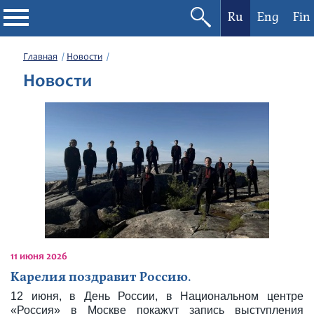
Ru
Eng
Fin
Филармония
Главная
Новости
Новости
Афиша
Фестивали
Абонементы
Новости
Контакты
11 июня 2026
Карелия поздравит Россию.
12 июня, в День России, в Национальном центре
«Россия» в Москве покажут запись выступления