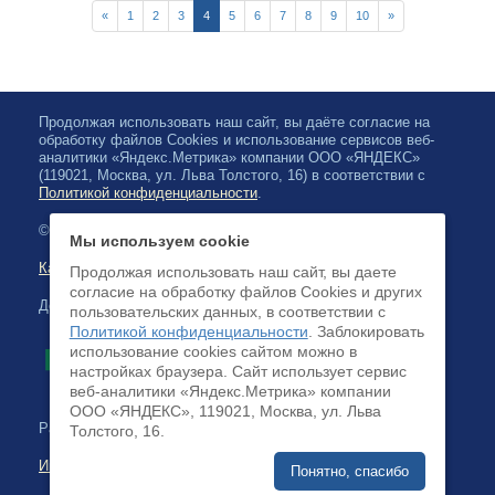
«
1
2
3
4
5
6
7
8
9
10
»
Продолжая использовать наш сайт, вы даёте согласие на
обработку файлов Cookies и использование сервисов веб-
аналитики «Яндекс.Метрика» компании ООО «ЯНДЕКС»
(119021, Москва, ул. Льва Толстого, 16) в соответствии с
Политикой конфиденциальности
.
© 2026, Карельская Государственная филармония
Мы используем cookie
Карта сайта
Продолжая использовать наш сайт, вы даете
согласие на обработку файлов Cookies и других
Доступна оплата банковскими картами
пользовательских данных, в соответствии с
Политикой конфиденциальности
. Заблокировать
использование cookies сайтом можно в
настройках браузера. Cайт использует сервис
веб-аналитики «Яндекс.Метрика» компании
ООО «ЯНДЕКС», 119021, Москва, ул. Льва
Разработка сайта:
Толстого, 16.
Интернет-бизнес-системы
Понятно, спасибо