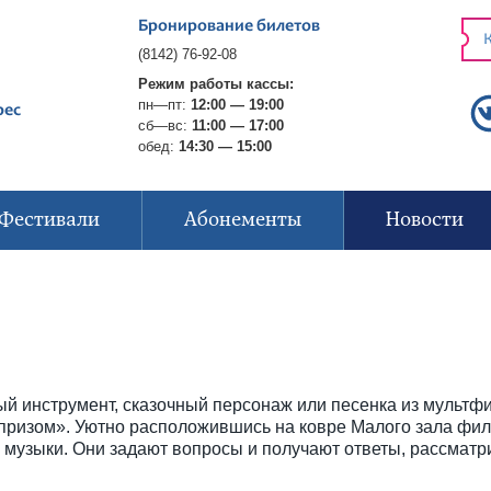
Бронирование билетов
К
(8142) 76-92-08
Режим работы кассы:
пн—пт:
12:00 — 19:00
рес
сб—вс:
11:00 — 17:00
обед:
14:30 — 15:00
Фестивали
Абонементы
Новости
й инструмент, сказочный персонаж или песенка из мультф
рпризом». Уютно расположившись на ковре Малого зала фи
 музыки. Они задают вопросы и получают ответы, рассматр