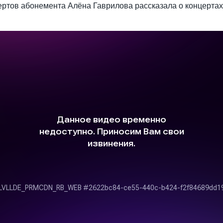
ртов абонемента Алёна Гаврилова рассказала о концертах 