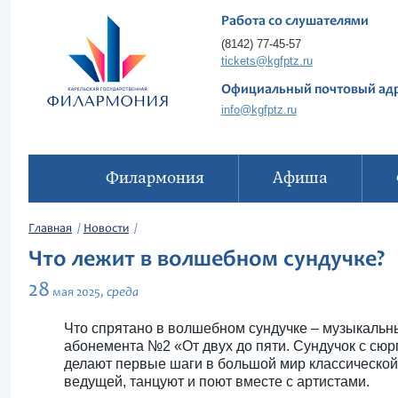
Работа со слушателями
(8142) 77-45-57
tickets@kgfptz.ru
Официальный почтовый ад
info@kgfptz.ru
Филармония
Афиша
Главная
Новости
Что лежит в волшебном сундучке?
28
среда
мая
2025,
Что спрятано в волшебном сундучке – музыкальны
абонемента №2 «От двух до пяти. Сундучок с сю
делают первые шаги в большой мир классической
ведущей, танцуют и поют вместе с артистами.