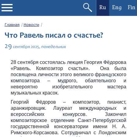
Ru
Eng
Fin
Филармония
Главная
Новости
Что Равель писал о счастье?
Афиша
29
понедельник
сентября
2025,
Фестивали
28 сентября состоялась лекция Георгия Фёдорова
«Равель. Композитор счастья». Она была
Абонементы
посвящена личности этого великого французского
композитора – мудрого, обаятельного и
невероятно изобретательного мастера
Новости
музыкальных красок.
Георгий Фёдоров – композитор, пианист,
Контакты
аранжировщик. Лауреат международных и
всероссийских конкурсов. Закончил
композиторское отделение Санкт-Петербургской
государственной консерватории имени Н. А.
Римского-Корсакова. Сотрудничал с Лондонским