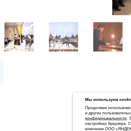
Продолжая использовать наш сайт, вы даёте согласие на обра
Толстого, 16) в соответствии с
Политикой конфиденциальности
.
Мы используем cooki
© 2026, Карельская Государственная филармония
Продолжая использоват
и других пользовательс
Карта сайта
конфиденциальности
. 
настройках браузера. 
компании ООО «ЯНДЕКС»