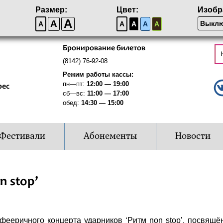
Размер:
Цвет:
Изобр
A
A
Выклю
A
A
A
A
A
Бронирование билетов
(8142) 76-92-08
Режим работы кассы:
пн—пт:
12:00 — 19:00
рес
сб—вс:
11:00 — 17:00
обед:
14:30 — 15:00
Фестивали
Абонементы
Новости
n stop’
еричного концерта ударников ‘Ритм non stop’, посвящён