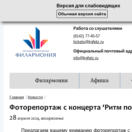
Версия для слабовидящих
Обычная версия сайта
Работа со слушателями
(8142) 77-45-57
tickets@kgfptz.ru
Официальный почтовый ад
info@kgfptz.ru
Филармония
Афиша
Главная
Новости
Фоторепортаж с концерта ‘Ритм no
28
воскресенье
апреля
2024,
Предлагаем вашему вниманию фоторепортаж с фе