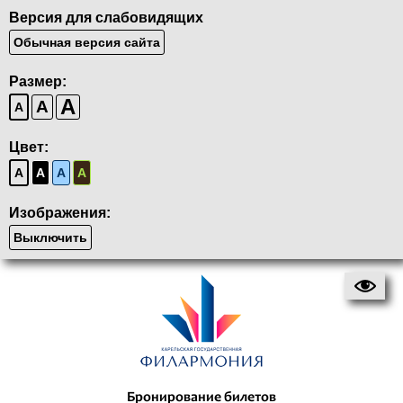
Версия для слабовидящих
Обычная версия сайта
Размер:
A
A
A
Цвет:
A
A
A
A
Изображения:
Выключить
Бронирование билетов