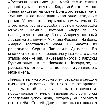
«Русскими сезонами» для моей семьи связан
долгий путь творчества. Когда мой отец Марис
Лиепа танцевал на сцене Большого театра, он в
течение 10 лет восстанавливал балет «Видение
розы». У него это получилось замечательно. С
этого началась его дружба с сыном хореографа
Михаила Фокина, которая «перешла по
наследству» к моему брату Андрису, который
дружил уже с внучкой Михаила Фокина – Изабель.
Андрис восстановил более 15 балетов из
репертуара Сергея Павловича Дягилева. Во
многих спектаклях я принимала участие, это стало
этапом моей жизни. Танцевали много и с Фарухом
Рузиматовым, и с Николаем Цискаридзе, –
рассказала, отвечая на вопросы журналистов,
Илзе Лиепа.
Личность великого русского импресарио и сегодня
вызывает дискуссии. Но никто не оспаривает
одно: масштаб и уникальность его личности,
поразительная интуиция и деловитость во многом
определили успех дела, которому он посвятил
всего себя. Сергей Дягилев не только показал