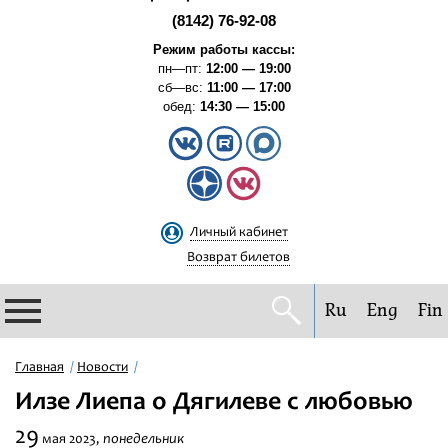
(8142) 76-92-08
Режим работы кассы:
пн—пт:
12:00 — 19:00
сб—вс:
11:00 — 17:00
обед:
14:30 — 15:00
Личный кабинет
Возврат билетов
Ru
Eng
Fin
Филармония
Главная
Новости
Илзе Лиепа о Дягилеве с любовью
Афиша
29
понедельник
мая
2023,