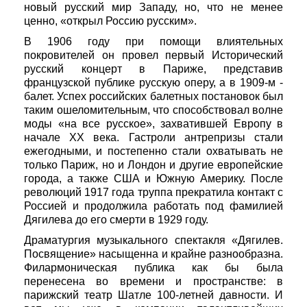
новый русский мир Западу, но, что не менее
ценно, «открыл Россию русским».
В 1906 году при помощи влиятельных
покровителей он провел первый Исторический
русский концерт в Париже, представив
французской публике русскую оперу, а в 1909-м -
балет. Успех российских балетных постановок был
таким ошеломительным, что способствовал волне
моды «на все русское», захватившей Европу в
начале XX века. Гастроли антрепризы стали
ежегодными, и постепенно стали охватывать не
только Париж, но и Лондон и другие европейские
города, а также США и Южную Америку. После
революций 1917 года труппа прекратила контакт с
Россией и продолжила работать под фамилией
Дягилева до его смерти в 1929 году.
Драматургия музыкального спектакля «Дягилев.
Посвящение» насыщенна и крайне разнообразна.
Филармоническая публика как бы была
перенесена во времени и пространстве: в
парижский театр Шатле 100-летней давности. И