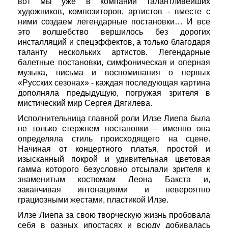
вот мы уже в компании талантливейших
художников, композиторов, артистов - вместе с
ними создаем легендарные постановки… И все
это волшебство вершилось без дорогих
инсталляций и спецэффектов, а только благодаря
таланту нескольких артистов. Легендарные
балетные постановки, симфоническая и оперная
музыка, письма и воспоминания о первых
«Русских сезонах» - каждая последующая картина
дополняла предыдущую, погружая зрителя в
мистический мир Сергея Дягилева.
Исполнительница главной роли Илзе Лиепа была
не только стержнем постановки – именно она
определяла стиль происходящего на сцене.
Начиная от концертного платья, простой и
изысканный покрой и удивительная цветовая
гамма которого безусловно отсылали зрителя к
знаменитым костюмам Леона Бакста и,
заканчивая интонациями и невероятно
грациозными жестами, пластикой Илзе.
Илзе Лиепа за свою творческую жизнь пробовала
себя в разных ипостасях и всюду добивалась