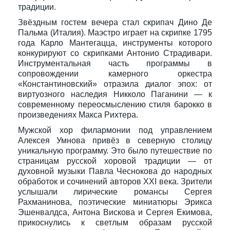
традиции.
Звёздным гостем вечера стал скрипач Дино Де
Пальма (Италия). Маэстро играет на скрипке 1795
года Карло Мантегацца, инструменты которого
конкурируют со скрипками Антонио Страдивари.
Инструментальная часть программы в
сопровождении камерного оркестра
«Константиновский» отразила диалог эпох: от
виртуозного наследия Никколо Паганини — к
современному переосмыслению стиля барокко в
произведениях Макса Рихтера.
Мужской хор филармонии под управлением
Алексея Умнова привёз в северную столицу
уникальную программу. Это было путешествие по
страницам русской хоровой традиции — от
духовной музыки Павла Чеснокова до народных
обработок и сочинений авторов XXI века. Зрители
услышали лирические романсы Сергея
Рахманинова, поэтические миниатюры Эрикса
Эшенвалдса, Антона Вискова и Сергея Екимова,
прикоснулись к светлым образам русской