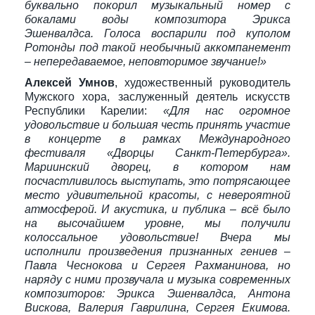
буквально покорил музыкальный номер с
бокалами воды композитора Эрикса
Эшенвалдса. Голоса воспарили под куполом
Ротонды под такой необычный аккомпанемент
– непередаваемое, неповторимое звучание!»
Алексей Умнов
, художественный руководитель
Мужского хора, заслуженный деятель искусств
Республики Карелии:
«Для нас огромное
удовольствие и большая честь принять участие
в концерте в рамках Международного
фестиваля «Дворцы Санкт-Петербурга».
Мариинский дворец, в котором нам
посчастливилось выступать, это потрясающее
место удивительной красоты, с невероятной
атмосферой. И акустика, и публика – всё было
на высочайшем уровне, мы получили
колоссальное удовольствие! Вчера мы
исполнили произведения признанных гениев –
Павла Чеснокова и Сергея Рахманинова, но
наряду с ними прозвучала и музыка современных
композиторов: Эрикса Эшенвалдса, Антона
Вискова, Валерия Гаврилина, Сергея Екимова.