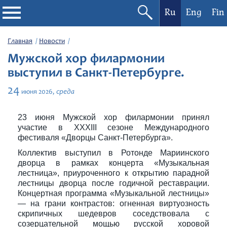
Ru
Eng
Fin
Филармония
Главная
Новости
Мужской хор филармонии
Афиша
выступил в Санкт-Петербурге.
24
среда
июня
2026,
Фестивали
23 июня Мужской хор филармонии принял
Абонементы
участие в XXXIII сезоне Международного
фестиваля «Дворцы Санкт-Петербурга».
Новости
Коллектив выступил в Ротонде Мариинского
дворца в рамках концерта «Музыкальная
лестница», приуроченного к открытию парадной
Контакты
лестницы дворца после годичной реставрации.
Концертная программа «Музыкальной лестницы»
— на грани контрастов: огненная виртуозность
скрипичных шедевров соседствовала с
созерцательной мощью русской хоровой