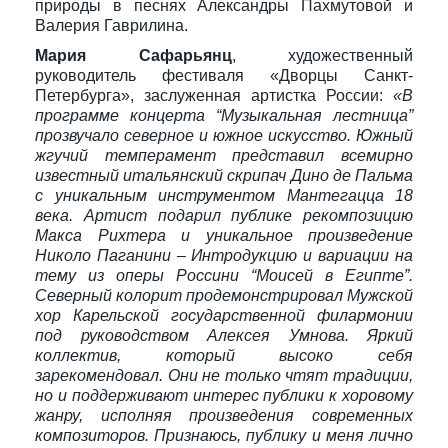
природы в песнях Александры Пахмутовой и
Валерия Гаврилина.
Мария Сафарьянц
, художественный
руководитель фестиваля «Дворцы Санкт-
Петербурга», заслуженная артистка России:
«В
программе концерта “Музыкальная лестница”
прозвучало северное и южное искусство. Южный
жгучий темперамент представил всемирно
известный итальянский скрипач Дино де Пальма
с уникальным инструментом Мантегацца 18
века. Артист подарил публике рекомпозицию
Макса Рихтера и уникальное произведение
Николо Паганини – Интродукцию и вариации на
тему из оперы Россини “Моисей в Египте”.
Северный колорит продемонстрировал Мужской
хор Карельской государственной филармонии
под руководством Алексея Умнова. Яркий
коллектив, который высоко себя
зарекомендовал. Они не только чтят традиции,
но и поддерживают интерес публики к хоровому
жанру, исполняя произведения современных
композиторов. Признаюсь, публику и меня лично