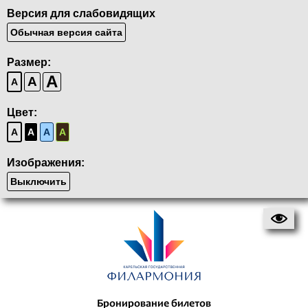
Версия для слабовидящих
Обычная версия сайта
Размер:
A
A
A
Цвет:
A
A
A
A
Изображения:
Выключить
Бронирование билетов