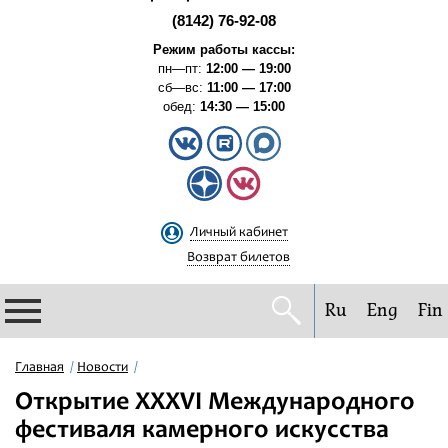
(8142) 76-92-08
Режим работы кассы:
пн—пт:
12:00 — 19:00
сб—вс:
11:00 — 17:00
обед:
14:30 — 15:00
Личный кабинет
Возврат билетов
Ru
Eng
Fin
Филармония
Главная
Новости
Открытие XXXVI Международного
Афиша
фестиваля камерного искусства