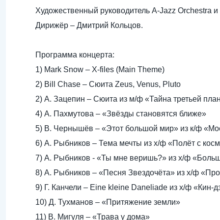
Художественный руководитель A-Jazz Orchestra и
Дирижёр – Дмитрий Кольцов.
Программа концерта:
1) Mark Snow – X-files (Main Theme)
2) Bill Chase – Сюита Zeus, Venus, Pluto
2) А. Зацепин – Сюита из м/ф «Тайна третьей пла
4) А. Пахмутова – «Звёзды становятся ближе»
5) В. Чернышёв – «Этот большой мир» из к/ф «М
6) А. Рыбников – Тема мечты из х/ф «Полёт с кос
7) А. Рыбников - «Ты мне веришь?» из х/ф «Бол
8) А. Рыбников – «Песня Звездочёта» из х/ф «Пр
9) Г. Канчели – Eine kleine Daneliade из х/ф «Кин-д
10) Д. Тухманов – «Притяжение земли»
11) В. Мигуля – «Трава у дома»