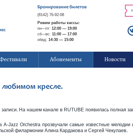
Бронирование билетов
К
(8142) 76-92-08
Режим работы кассы:
пн—пт:
12:00 — 19:00
рес
сб—вс:
11:00 — 17:00
обед:
14:30 — 15:00
Фестивали
Абонементы
Новости
в любимом кресле.
в записи. На нашем канале в RUTUBE появилась полная за
а A-Jazz Orchestra прозвучали самые известные мелодии 
ельской филармонии Алина Кардакова и Сергей Чекулаев.