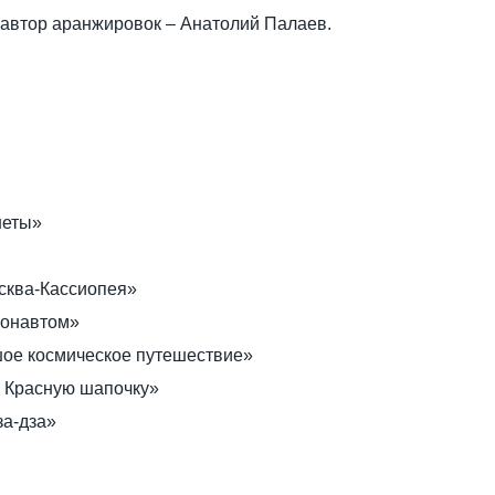
 автор аранжировок – Анатолий Палаев.
неты»
осква-Кассиопея»
монавтом»
ьшое космическое путешествие»
о Красную шапочку»
за-дза»