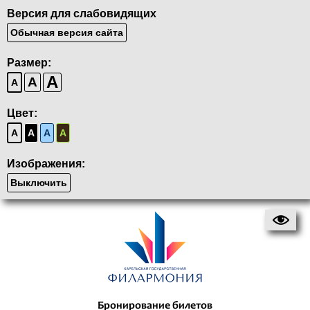
Версия для слабовидящих
Обычная версия сайта
Размер:
A
A
A
Цвет:
A
A
A
A
Изображения:
Выключить
Бронирование билетов